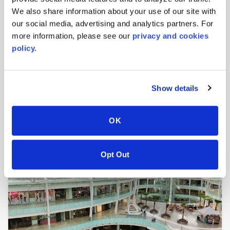
We also share information about your use of our site with
our social media, advertising and analytics partners. For
more information, please see our
privacy and cookies
policy.
September 2018
Knox Company - Büroräume, in
Show details
denen ein Design Statement
gesetzt wurde
OK
Opt Out