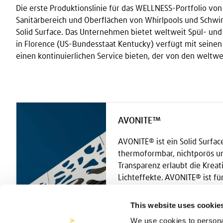
Die erste Produktionslinie für das WELLNESS-Portfolio von 
Sanitärbereich und Oberflächen von Whirlpools und Schwim
Solid Surface. Das Unternehmen bietet weltweit Spül- un
in Florence (US-Bundesstaat Kentucky) verfügt mit seinen
einen kontinuierlichen Service bieten, der von den weltw
AVONITE™
AVONITE® ist ein Solid Surface
thermoformbar, nichtporös un
Transparenz erlaubt die Kreat
Lichteffekte. AVONITE® ist fü
Außenanwendungen geeigne
This website uses cookie
We use cookies to personal