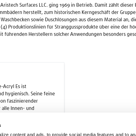
Aristech Surfaces LLC. ging 1969 in Betrieb. Damit zählt dieser 
mbädern herstellt, zum historischen Kerngeschäft der Gruppe. 
d Waschbecken sowie Duschlösungen aus diesem Material an, die
 (4) Produktionslinien für Stranggussprodukte über eine der hö
eit führenden Herstellern solcher Anwendungen besonders gesc
-Acryl Es ist
d hygienisch. Seine feine
ion faszinierender
r alle Innen- und
t.
s
ize content and ads, to provide social media features and to ana