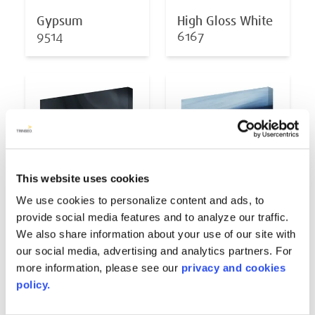
Gypsum
High Gloss White
9514
6167
This website uses cookies
We use cookies to personalize content and ads, to
provide social media features and to analyze our traffic.
We also share information about your use of our site with
Midnight Opal
Oceanwave Opal
our social media, advertising and analytics partners. For
6878
6811
more information, please see our
privacy and cookies
policy.