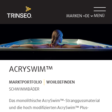
MENÜ
MARKEN
ACRYSWIM™
MARKTPORTFOLIO
WOHLBEFINDEN
SCHWIMMBÄDER
Das monolithische AcrySwim™-Stranggussmaterial
und die hoch modifizierten AcrySwim™ Plus-