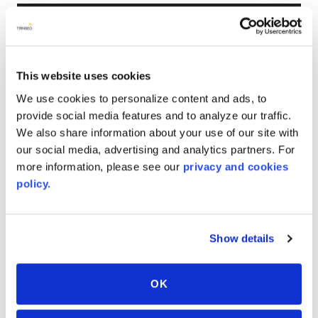
Zoll
90
"
W x
90
"
L x
.125
"
caliper
100
"
W x
100
"
L x
.125
"
caliper
This website uses cookies
We use cookies to personalize content and ads, to
Millimeter
provide social media features and to analyze our traffic.
We also share information about your use of our site with
2286
mm
W x
2286
mm
L x
3.2
mm
caliper
our social media, advertising and analytics partners. For
more information, please see our
privacy and cookies
2540
mm
W x
2540
mm
L x
3.2
mm
caliper
policy.
Show details
VERWANDTE FARBEN
OK