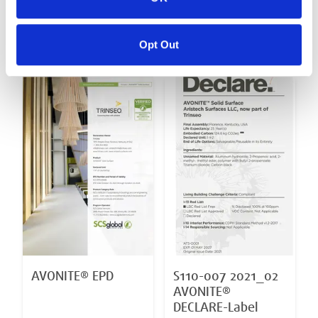
AVONITE
AVONITE® HPD
SURFACES® Indoor
Opt Out
Advantage Gold™
AVONITE® EPD
S110-007 2021_02
AVONITE®
DECLARE-Label