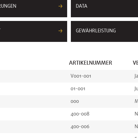
ERUNGEN
DATA
T
GEWÄHRLEISTUNG
ARTIKELNUMMER
V
V001-001
J
01-001
J
000
M
400-008
N
400-006
N