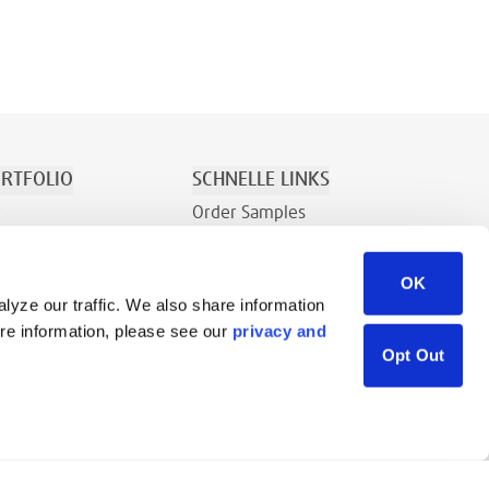
RTFOLIO
SCHNELLE LINKS
r
Order Samples
Erholung
Über Uns
OK
den
Kontakt
lyze our traffic. We also share information
Vertriebsanfrage
ore information, please see our
privacy and
Ressourcenbibliothek
Opt Out
Careers