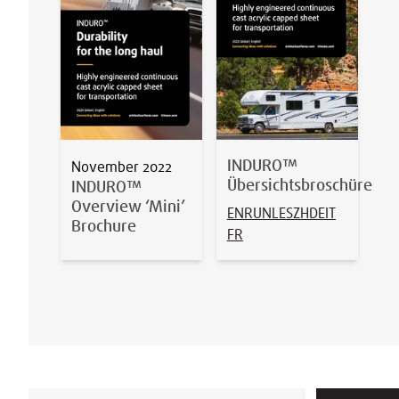
INDURO™
November 2022
Übersichtsbroschüre
INDURO™
Overview ‘Mini’
EN
RU
NL
ES
ZH
DE
IT
Brochure
FR