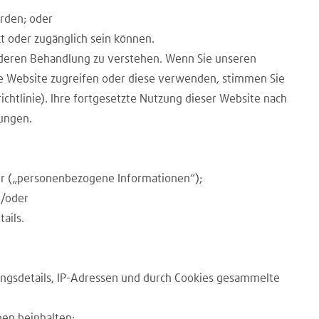
erden; oder
kt oder zugänglich sein können.
nd deren Behandlung zu verstehen. Wenn Sie unseren
iese Website zugreifen oder diese verwenden, stimmen Sie
ichtlinie). Ihre fortgesetzte Nutzung dieser Website nach
rungen.
mer („personenbezogene Informationen“);
d/oder
ails.
ngsdetails, IP-Adressen und durch Cookies gesammelte
nen beinhalten: