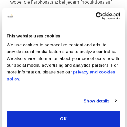
wobei die Farbkonstanz bei jedem Produktionslauf
erhalten bleibt.
Die erstklassigen Eigenschaften von AcrySwim™
bieten Herstellern von Spa-Anlagen eine langlebige
Oberfläche, die dauerhaft ihre Ästhetik behält. Die
This website uses cookies
Platten sind einfach thermoformbar und können bei
We use cookies to personalize content and ads, to
Bedarf im Fertigungsprozess sogar ein zweites Mal
provide social media features and to analyze our traffic.
erhitzt und geformt werden.
We also share information about your use of our site with
our social media, advertising and analytics partners. For
Eigenheimbesitzer schätzen die Flecken- und
more information, please see our
privacy and cookies
Schimmelbeständigkeit sowie die einfache
policy.
Reinigung. Ein einfaches Abwischen mit einem
milden Reinigungsmittel genügt, um es wie neu
aussehen zu lassen. Die vibrierenden Farben werden
Show details
vom Hochglanzfinish noch unterstrichen und sehen
auch nach Jahren noch wie neu aus. Die
OK
monolithischen AcrySwim™-Acrylplatten sind im