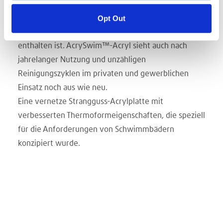
Vergleich zu den Materialien der Konkurrenz
Opt Out
einzigartig, da die Farbe dauerhaft im gesamten
Produkt und nicht nur auf der sichtbaren Oberfläche
enthalten ist. AcrySwim™-Acryl sieht auch nach
jahrelanger Nutzung und unzähligen
Reinigungszyklen im privaten und gewerblichen
Einsatz noch aus wie neu.
Eine vernetze Strangguss-Acrylplatte mit
verbesserten Thermoformeigenschaften, die speziell
für die Anforderungen von Schwimmbädern
konzipiert wurde.