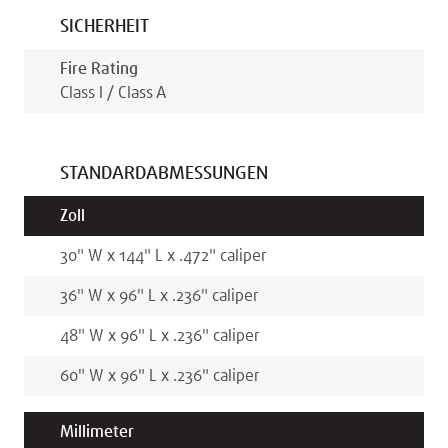
SICHERHEIT
Fire Rating
Class I / Class A
STANDARDABMESSUNGEN
Zoll
30
"
W x
144
"
L x
.472
"
caliper
36
"
W x
96
"
L x
.236
"
caliper
48
"
W x
96
"
L x
.236
"
caliper
60
"
W x
96
"
L x
.236
"
caliper
Millimeter