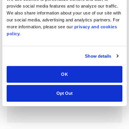
provide social media features and to analyze our traffic.
AVONITE® 15 YEAR Warranty
We also share information about your use of our site with
PT #
:
110-118
our social media, advertising and analytics partners. For
VERÖFFENTLICHUNGSDATUM
:
more information, please see our
privacy and cookies
policy.
EN
Show details
AVONITE® 10 YEAR ADVANC3
Warranty
OK
PT #
:
110-117
VERÖFFENTLICHUNGSDATUM
:
Opt Out
EN