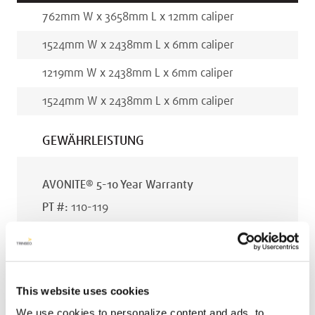
762
mm
W x
3658
mm
L x
12
mm
caliper
1524
mm
W x
2438
mm
L x
6
mm
caliper
1219
mm
W x
2438
mm
L x
6
mm
caliper
1524
mm
W x
2438
mm
L x
6
mm
caliper
GEWÄHRLEISTUNG
AVONITE® 5-10 Year Warranty
PT #
:
110-119
VERÖFFENTLICHUNGSDATUM
:
EN
This website uses cookies
We use cookies to personalize content and ads, to