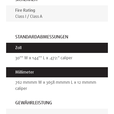
Fire Rating
Class I / Class A
STANDARDABMESSUNGEN
Zoll
30"
"
W x
144"
"
L x
.472:
"
caliper
Millimeter
762 mm
mm
W x
3658 mm
mm
L x
12 mm
mm
caliper
GEWÄHRLEISTUNG