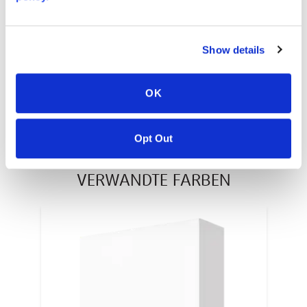
Warranty
PT #
:
110-117
Show details
VERÖFFENTLICHUNGSDATUM
:
EN
OK
Opt Out
VERWANDTE FARBEN