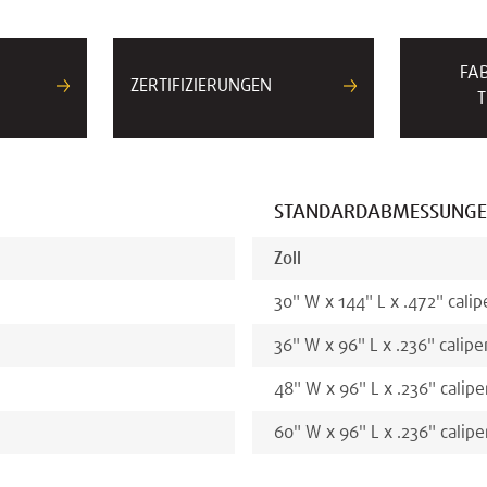
FA
ZERTIFIZIERUNGEN
T
STANDARDABMESSUNG
Zoll
30
"
W x
144
"
L x
.472
"
calip
36
"
W x
96
"
L x
.236
"
calipe
48
"
W x
96
"
L x
.236
"
calipe
60
"
W x
96
"
L x
.236
"
calipe