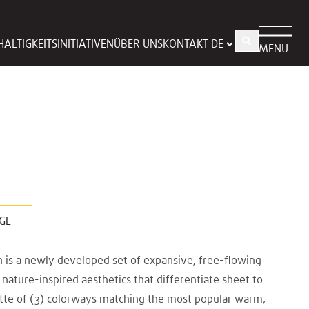
ALTIGKEITSINITIATIVEN
ÜBER UNS
KONTAKT
MENÜ
GE
n is a newly developed set of expansive, free-flowing
nature-inspired aesthetics that differentiate sheet to
ette of (3) colorways matching the most popular warm,