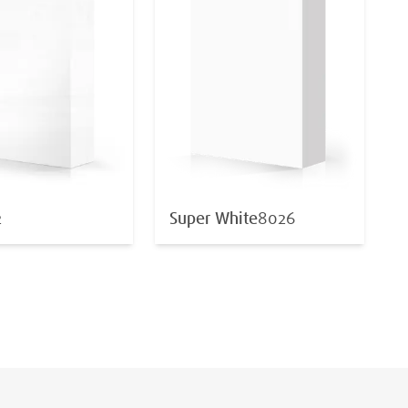
2
Super White
8026