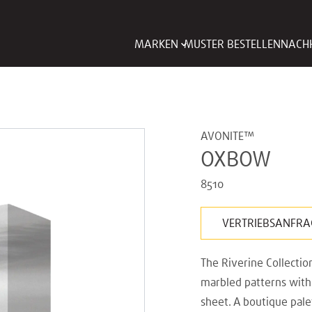
MARKEN
MUSTER BESTELLEN
NACHH
AVONITE™
OXBOW
8510
VERTRIEBSANFRA
The Riverine Collectio
marbled patterns with 
sheet. A boutique pal