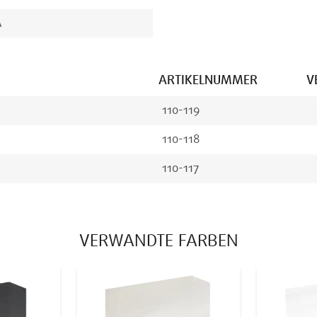
A
ARTIKELNUMMER
V
110-119
110-118
110-117
VERWANDTE FARBEN