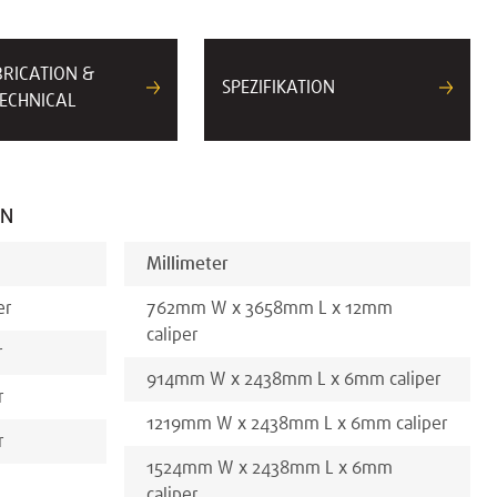
BRICATION &
SPEZIFIKATION
ECHNICAL
EN
Millimeter
er
762
mm
W x
3658
mm
L x
12
mm
caliper
r
914
mm
W x
2438
mm
L x
6
mm
caliper
r
1219
mm
W x
2438
mm
L x
6
mm
caliper
r
1524
mm
W x
2438
mm
L x
6
mm
caliper