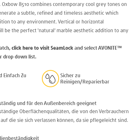
s. Oxbow 8510 combines contemporary cool grey tones on
nerate a subtle, refined and timeless aesthetic which
ition to any environment. Vertical or horizontal
ll be the perfect 'natural' marble aesthetic addition to any
atch,
click here to visit SeamLock
and select AVONITE
™
 drop down list.
d Einfach Zu
Sicher zu
Reinigen/Reparierbar
ständig und für den Außenbereich geeignet
tändige Oberflächenqualitäten, die von den Verbrauchern
uf die sie sich verlassen können, da sie pflegeleicht sind.
lienbeständigkeit