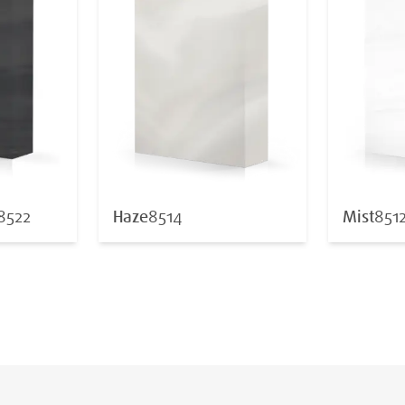
8522
Haze
8514
Mist
851