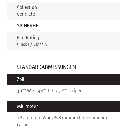
Collection
Concrete
SICHERHEIT
Fire Rating
Class I / Class A
STANDARDABMESSUNGEN
Zoll
30"
"
W x
144"
"
L x
.472"
"
caliper
Millimeter
762 mm
mm
W x
3658 mm
mm
L x
12 mm
mm
caliper