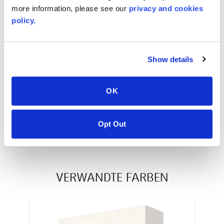
more information, please see our
privacy and cookies
policy.
AVONITE® 10 YEAR ADVANC3
Warranty
Show details
PT #
:
110-117
VERÖFFENTLICHUNGSDATUM
:
OK
EN
Opt Out
VERWANDTE FARBEN