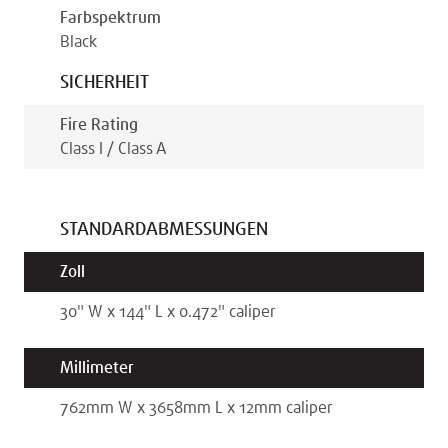
Farbspektrum
Black
SICHERHEIT
Fire Rating
Class I / Class A
STANDARDABMESSUNGEN
Zoll
30
"
W x
144
"
L x
0.472
"
caliper
Millimeter
762
mm
W x
3658
mm
L x
12
mm
caliper