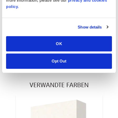
more information, please see our
privacy and cookies
policy.
AVONITE® 10 YEAR ADVANC3
Warranty
Show details
PT #
:
110-117
VERÖFFENTLICHUNGSDATUM
:
OK
EN
Opt Out
VERWANDTE FARBEN