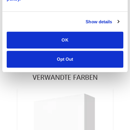
Warranty
PT #
:
110-117
Show details
VERÖFFENTLICHUNGSDATUM
:
EN
OK
Opt Out
VERWANDTE FARBEN