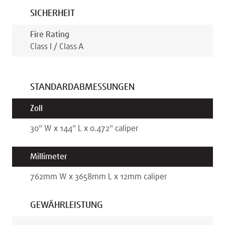
SICHERHEIT
Fire Rating
Class I / Class A
STANDARDABMESSUNGEN
Zoll
30
"
W x
144
"
L x
0.472
"
caliper
Millimeter
762
mm
W x
3658
mm
L x
12
mm
caliper
GEWÄHRLEISTUNG