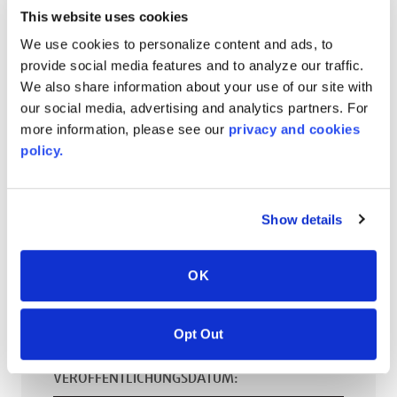
This website uses cookies
up to 2743
mm
(reel)
W x
up to 226000
mm
We use cookies to personalize content and ads, to
(reel)
L x
3
mm
caliper
provide social media features and to analyze our traffic.
up to 2743
mm
(reel)
W x
up to 226000
mm
We also share information about your use of our site with
(reel)
L x
4.5
mm
caliper
our social media, advertising and analytics partners. For
more information, please see our
privacy and cookies
up to 2743
mm
(reel)
W x
up to 226000
mm
policy.
(reel)
L x
5.5
mm
caliper
up to 2743
mm
(reel)
W x
up to 226000
mm
(reel)
L x
6
mm
caliper
Show details
GEWÄHRLEISTUNG
OK
AcrySTEEL® 10 Year Limited Warranty
Opt Out
PT #
:
220-114
VERÖFFENTLICHUNGSDATUM
: