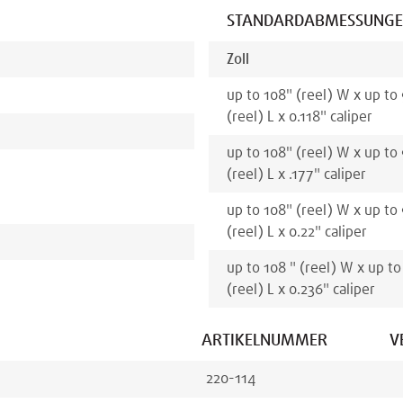
STANDARDABMESSUNG
Zoll
up to 108
"
(reel)
W x
up to
(reel)
L x
0.118
"
caliper
up to 108
"
(reel)
W x
up to
(reel)
L x
.177
"
caliper
up to 108
"
(reel)
W x
up to
(reel)
L x
0.22
"
caliper
up to 108
"
(reel)
W x
up to
(reel)
L x
0.236
"
caliper
ARTIKELNUMMER
V
220-114