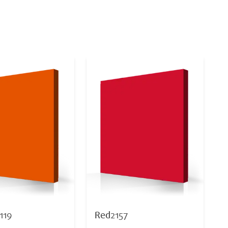
119
Red
2157