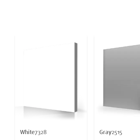
White
7328
Gray
2515