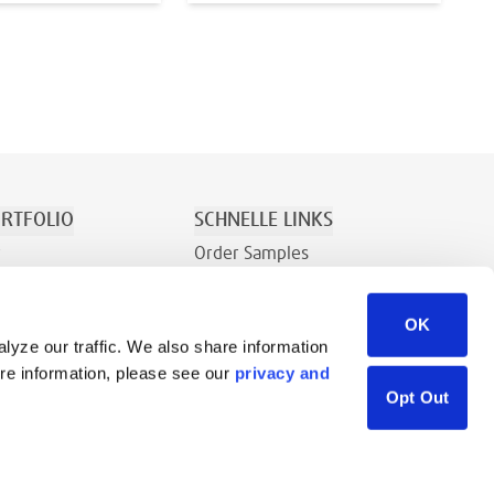
RTFOLIO
SCHNELLE LINKS
r
Order Samples
Erholung
Über Uns
OK
den
Kontakt
lyze our traffic. We also share information
Vertriebsanfrage
ore information, please see our
privacy and
Ressourcenbibliothek
Opt Out
Careers