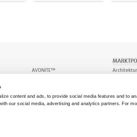
MARKTPO
AVONITE™
Architektu
AVONITE™ Flex
Transport/
s
INDURO™
Wohlbefin
ize content and ads, to provide social media features and to ana
 with our social media, advertising and analytics partners. For m