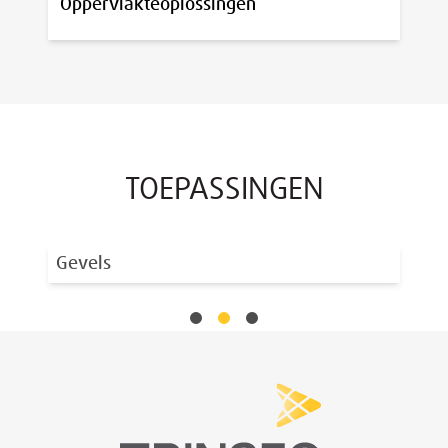
Oppervlakteoplossingen
TOEPASSINGEN
Gevels
Me