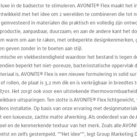
r luxe in de badsector te stimuleren. AVONITE® Flex maakt het
ntwikkeld met het idee om 2 werelden te combineren die tot n
n, geïnvesteerd in materialen die praktisch en volledig zijn o
productie, aanpasbaar, duurzaam; en aan de andere kant het do
am warm om aan te raken, met onbeperkte designkenmerken, ger
n geven zonder in te boeten aan stijl.
mische en vlekbestendigheid waardoor het bestand is tegen de
ndien beperkt het niet-poreuze, bacteriostatische oppervlak 
eriaal is. AVONITE® Flex is een nieuwe formulering in solid su
of rollen, de plaat is 3,2 mm dik en is verkrijgbaar in breedtes
 8701. Het zorgt ook voor een uitstekende thermovormbaarhe
eikbare uitsparingen. Ten slotte is AVONITE® Flex lichtgewicht
ijdens installatie. Op basis van onze ervaring met designmateri
t een luxueuze, zachte matte afwerking. Als onderdeel van de
voel en de kenmerkende textuur van het merk. Zoals alle AVON
tst en zelfs gestempeld. ""Het idee"", legt Group Marketing Di