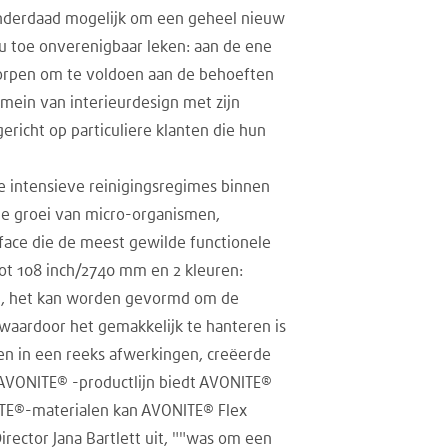
 inderdaad mogelijk om een geheel nieuw
u toe onverenigbaar leken: aan de ene
ntworpen om te voldoen aan de behoeften
mein van interieurdesign met zijn
icht op particuliere klanten die hun
 intensieve reinigingsregimes binnen
de groei van micro-organismen,
rface die de meest gewilde functionele
 tot 108 inch/2740 mm en 2 kleuren:
id, het kan worden gevormd om de
, waardoor het gemakkelijk te hanteren is
alen in een reeks afwerkingen, creëerde
 AVONITE® -productlijn biedt AVONITE®
ITE®-materialen kan AVONITE® Flex
rector Jana Bartlett uit, ""was om een