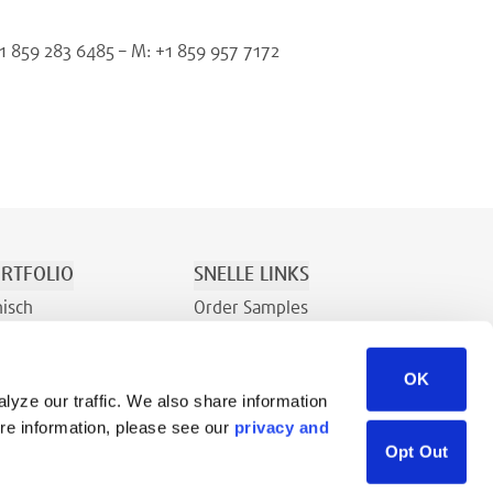
+1 859 283 6485 – M: +1 859 957 7172
RTFOLIO
SNELLE LINKS
nisch
Order Samples
Recreatie
Over
OK
Contact
lyze our traffic. We also share information
Verkoopaanvraag
ore information, please see our
privacy and
Bronnenbibliotheek
Opt Out
Careers