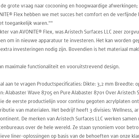
de grote vraag naar cocooning en hoogwaardige afwerkingen; k
ONITE® Flex hebben we met succes het comfort en de verfijnd
et toegankelijk waren.""
akter van AVONITE® Flex, was Aristech Surfaces LLC zeer zorgv
eisen om in nieuwe apparatuur te investeren. Het kan worden 
ra investeringen nodig zijn. Bovendien is het materiaal makke
n maximale functionaliteit en vooruitstrevend design.
al aan te vragen Productspecificaties: Dikte: 3,2 mm Breedte: 
n: Alabaster Wave 8705 en Pure Alabaster 8701 Over Aristech S
e de eerste productielijn voor continu gegoten acrylplaten ont
tributie van materialen. Het bedrijf heeft 3 divisies: Wellness, 
ontinent. De merken van Aristech Surfaces LLC werken samen 
enbureaus over de hele wereld. Ze staan synoniem voor betro
tieve liner-oplossingen op basis van de behoeften van onze kla