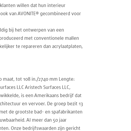
lanten willen dat hun interieur
e look van AVONITE® gecombineerd voor
uldig bij het ontwerpen van een
geproduceerd met conventionele mallen
lijker te repareren dan acrylaatplaten,
op maat, tot 108 in./2740 mm Lengte:
urfaces LLC Aristech Surfaces LLC,
wikkelde, is een Amerikaans bedrijf dat
architectuur en vervoer. De groep bezit 13
met de grootste bad- en spafabrikanten
uwbaarheid. Al meer dan 50 jaar
nten. Onze bedrijfswaarden zijn gericht