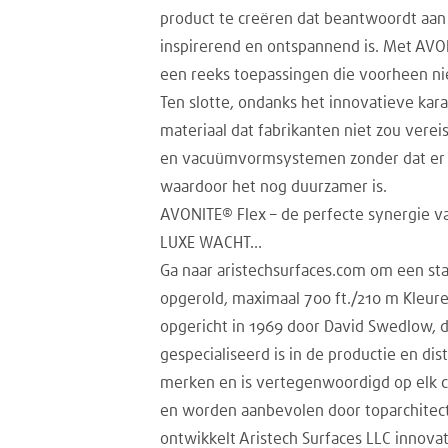
product te creëren dat beantwoordt aan 
inspirerend en ontspannend is. Met AV
een reeks toepassingen die voorheen ni
Ten slotte, ondanks het innovatieve kar
materiaal dat fabrikanten niet zou ver
en vacuümvormsystemen zonder dat er ext
waardoor het nog duurzamer is.
AVONITE® Flex – de perfecte synergie va
LUXE WACHT…
Ga naar aristechsurfaces.com om een sta
opgerold, maximaal 700 ft./210 m Kleure
opgericht in 1969 door David Swedlow, di
gespecialiseerd is in de productie en dis
merken en is vertegenwoordigd op elk c
en worden aanbevolen door toparchitect
ontwikkelt Aristech Surfaces LLC innova