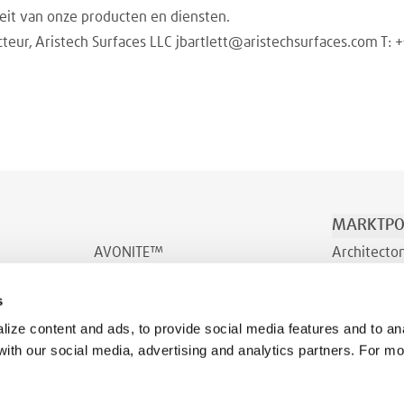
eit van onze producten en diensten.
cteur, Aristech Surfaces LLC jbartlett@aristechsurfaces.com T: 
MARKTPO
AVONITE™
Architecto
AVONITE™ Flex
Vervoer & 
s
INDURO™
Welzijn
ize content and ads, to provide social media features and to ana
 with our social media, advertising and analytics partners. For m