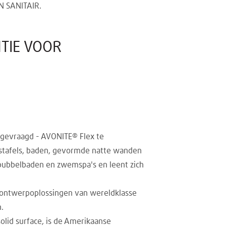
N SANITAIR.
NTIE VOOR
ngevraagd - AVONITE® Flex te
wastafels, baden, gevormde natte wanden
bubbelbaden en zwemspa's en leent zich
n ontwerpoplossingen van wereldklasse
.
lid surface, is de Amerikaanse