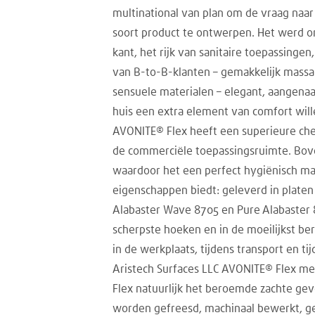
multinational van plan om de vraag naa
soort product te ontwerpen. Het werd o
kant, het rijk van sanitaire toepassinge
van B-to-B-klanten – gemakkelijk massa
sensuele materialen – elegant, aangena
huis een extra element van comfort wille
AVONITE® Flex heeft een superieure che
de commerciële toepassingsruimte. Bove
waardoor het een perfect hygiënisch mat
eigenschappen biedt: geleverd in platen 
Alabaster Wave 8705 en Pure Alabaster
scherpste hoeken en in de moeilijkst ber
in de werkplaats, tijdens transport en t
Aristech Surfaces LLC AVONITE® Flex me
Flex natuurlijk het beroemde zachte ge
worden gefreesd, machinaal bewerkt, geë