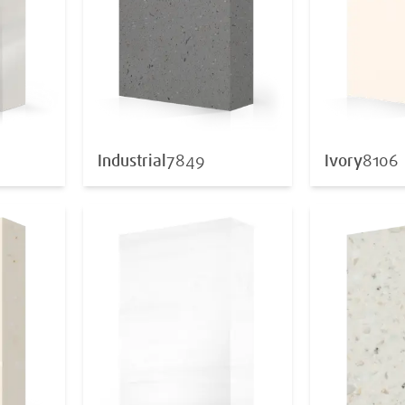
Industrial
7849
Ivory
8106