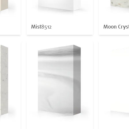
Mist
8512
Moon Crys