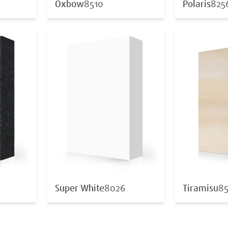
Oxbow
8510
Polaris
825
Super White
8026
Tiramisu
8