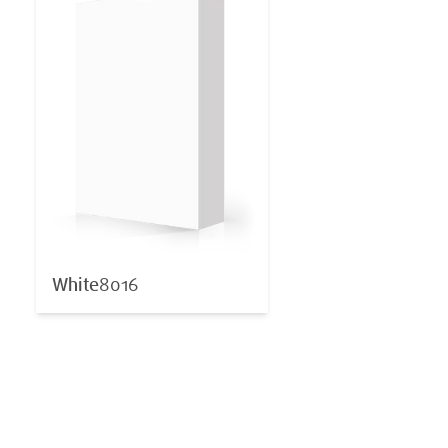
White
8016