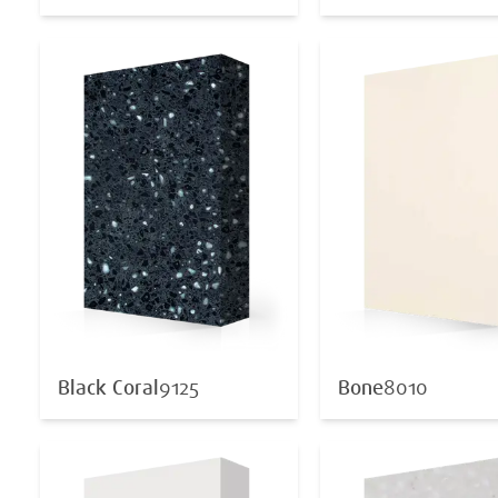
Black Coral
9125
Bone
8010