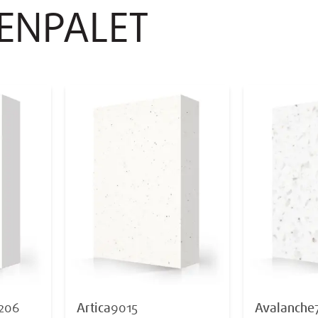
ENPALET
206
Artica
9015
Avalanche