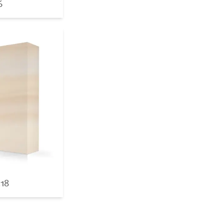
6
518