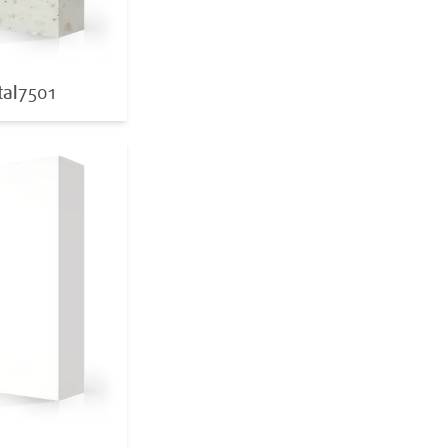
tal
7501