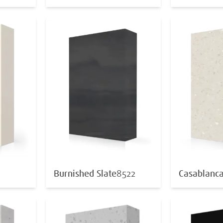
Burnished Slate
8522
Casablanc