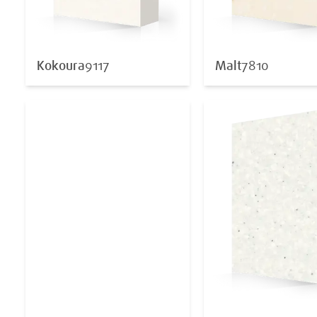
Kokoura
9117
Malt
7810