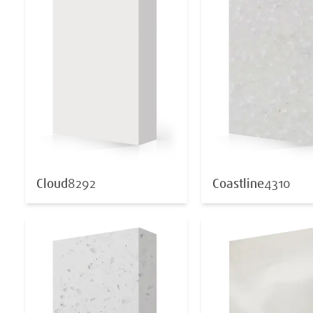
Cloud
8292
Coastline
4310