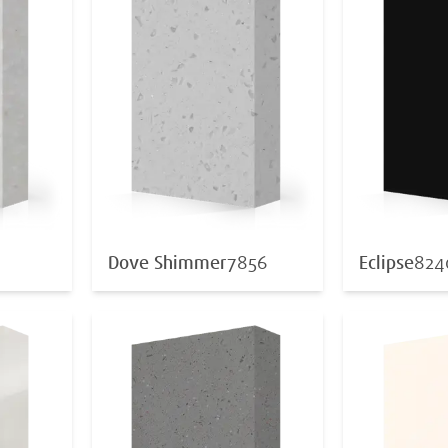
Dove Shimmer
7856
Eclipse
824