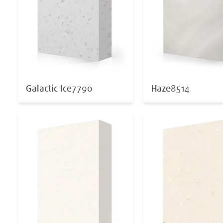
Galactic Ice
7790
Haze
8514