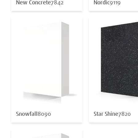
New Concrete
7842
Nordic
9119
Snowfall
8090
Star Shine
7820