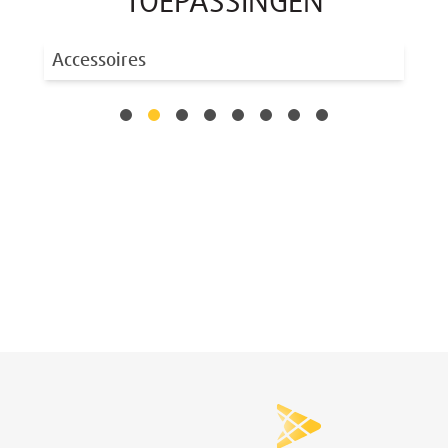
TOEPASSINGEN
Accessoires
Aa