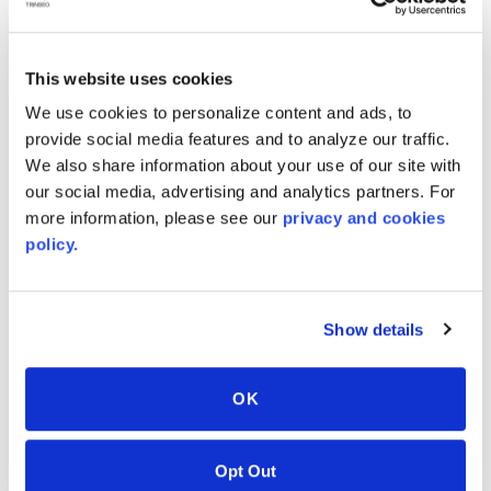
This website uses cookies
We use cookies to personalize content and ads, to
Black Coral
Bone
provide social media features and to analyze our traffic.
9125
8010
We also share information about your use of our site with
our social media, advertising and analytics partners. For
more information, please see our
privacy and cookies
policy.
Show details
OK
Opt Out
Burnished Slate
Casablanca