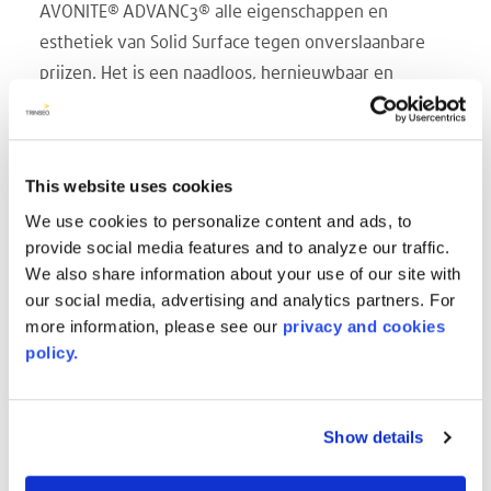
AVONITE® ADVANC3® alle eigenschappen en
esthetiek van Solid Surface tegen onverslaanbare
prijzen. Het is een naadloos, hernieuwbaar en
hygiënisch oppervlak dat geweldig is voor
ziekenhuistoepassingen, moderne meubels,
winkeldisplays en als een perfecte vervanging voor
This website uses cookies
hogedruklaminaat. ADVANC3® kan alleen worden
We use cookies to personalize content and ads, to
gebruikt op installaties zonder warmtebron in de
provide social media features and to analyze our traffic.
buurt.
We also share information about your use of our site with
TANDAARD FORMAAT en KLEUROPTIES!
our social media, advertising and analytics partners. For
SUPER WHITE 8026
more information, please see our
privacy and cookies
WHITE 8016
policy.
Het perfecte alternatief voor High Pressure
Laminate, met alle voordelen van Solid Surface.
Show details