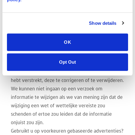
toekomstige e-maildistributies. Deze opt-out is niet
van toepassing op informatie die aan het bedrijf
wordt verstrekt als gevolg van een productaankoop,
Show details
garantieregistratie, productservice-ervaring of
andere transacties.
OK
Uw gegevens bijwerken
U kunt ons een e-mail sturen op het adres in het
Opt Out
gedeelte Contact met ons opnemen om toegang te
vragen tot persoonlijke informatie die u aan ons
hebt verstrekt, deze te corrigeren of te verwijderen.
We kunnen niet ingaan op een verzoek om
informatie te wijzigen als we van mening zijn dat de
wijziging een wet of wettelijke vereiste zou
schenden of ertoe zou leiden dat de informatie
onjuist zou zijn.
Gebruikt u op voorkeuren gebaseerde advertenties?