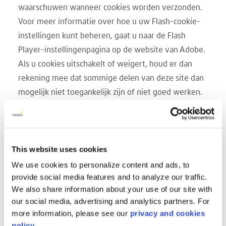
waarschuwen wanneer cookies worden verzonden.
Voor meer informatie over hoe u uw Flash-cookie-
instellingen kunt beheren, gaat u naar de Flash
Player-instellingenpagina op de website van Adobe.
Als u cookies uitschakelt of weigert, houd er dan
rekening mee dat sommige delen van deze site dan
mogelijk niet toegankelijk zijn of niet goed werken.
Promotieaanbiedingen van het bedrijf.
Als u niet
wilt dat uw e-mailadres/contactgegevens door het
bedrijf worden gebruikt om onze eigen producten of
This website uses cookies
diensten of diensten van derden te promoten, kunt
u zich afmelden door het relevante vakje aan te
We use cookies to personalize content and ads, to
provide social media features and to analyze our traffic.
vinken op het formulier waarop we uw gegevens
We also share information about your use of our site with
verzamelen. Als we u een promotionele e-mail
our social media, advertising and analytics partners. For
hebben gestuurd, kunt u ons een e-mail sturen met
more information, please see our
privacy and cookies
het verzoek om te worden weggelaten uit
policy.