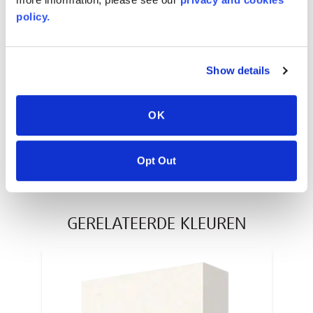
policy.
AVONITE® 10 YEAR ADVANC3
Warranty
Show details
PT #
:
110-117
DATUM GEPUBLICEERD
:
OK
EN
Opt Out
GERELATEERDE KLEUREN