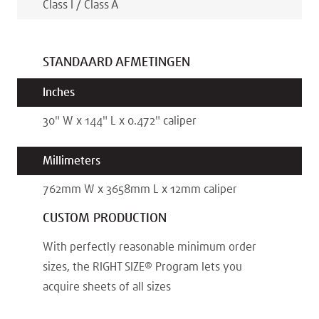
Class I / Class A
STANDAARD AFMETINGEN
Inches
30
"
W x
144
"
L x
0.472
"
caliper
Millimeters
762
mm
W x
3658
mm
L x
12
mm
caliper
CUSTOM PRODUCTION
With perfectly reasonable minimum order
sizes, the RIGHT SIZE® Program lets you
acquire sheets of all sizes