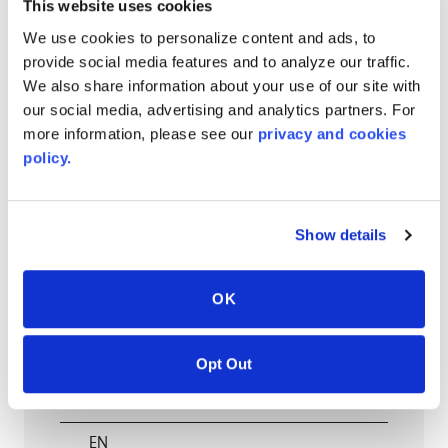
EN
This website uses cookies
We use cookies to personalize content and ads, to
provide social media features and to analyze our traffic.
We also share information about your use of our site with
AVONITE® 15 YEAR Warranty
our social media, advertising and analytics partners. For
more information, please see our
privacy and cookies
PT #
:
110-118
policy.
DATUM GEPUBLICEERD
:
EN
Show details
OK
AVONITE® 10 YEAR ADVANC3
Warranty
Opt Out
PT #
:
110-117
DATUM GEPUBLICEERD
:
EN