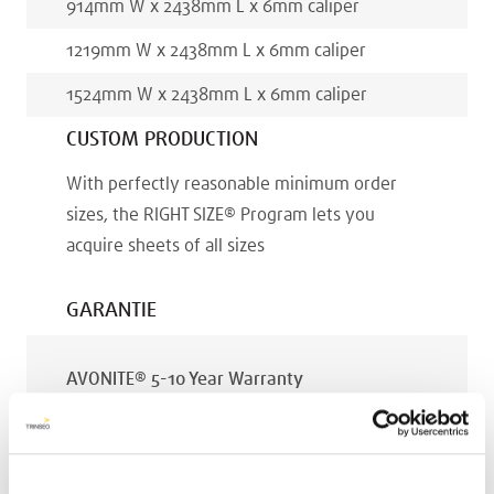
914
mm
W x
2438
mm
L x
6
mm
caliper
1219
mm
W x
2438
mm
L x
6
mm
caliper
1524
mm
W x
2438
mm
L x
6
mm
caliper
CUSTOM PRODUCTION
With perfectly reasonable minimum order
sizes, the RIGHT SIZE® Program lets you
acquire sheets of all sizes
GARANTIE
AVONITE® 5-10 Year Warranty
PT #
:
110-119
DATUM GEPUBLICEERD
: