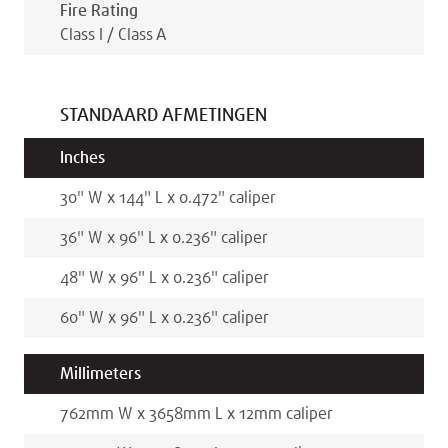
Fire Rating
Class I / Class A
STANDAARD AFMETINGEN
Inches
30
"
W x
144
"
L x
0.472
"
caliper
36
"
W x
96
"
L x
0.236
"
caliper
48
"
W x
96
"
L x
0.236
"
caliper
60
"
W x
96
"
L x
0.236
"
caliper
Millimeters
762
mm
W x
3658
mm
L x
12
mm
caliper