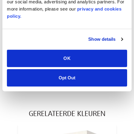
EN
our social media, advertising and analytics partners. For
more information, please see our
privacy and cookies
policy.
AVONITE® 10 YEAR ADVANC3
Warranty
Show details
PT #
:
110-117
OK
DATUM GEPUBLICEERD
:
EN
Opt Out
GERELATEERDE KLEUREN