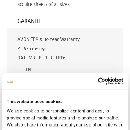
acquire sheets of all sizes
GARANTIE
AVONITE® 5-10 Year Warranty
PT #
:
110-119
DATUM GEPUBLICEERD
:
EN
AVONITE® 15 YEAR Warranty
This website uses cookies
PT #
:
110-118
We use cookies to personalize content and ads, to
provide social media features and to analyze our traffic.
DATUM GEPUBLICEERD
:
We also share information about your use of our site with