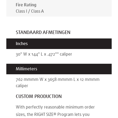
Fire Rating
Class I / Class A
STANDAARD AFMETINGEN
Inches
30
"
W x
144
"
L x
.472"
"
caliper
Millimeters
762 mm
mm
W x
3658 mm
mm
L x
12 mm
mm
caliper
CUSTOM PRODUCTION
With perfectly reasonable minimum order
sizes, the RIGHT SIZE® Program lets you