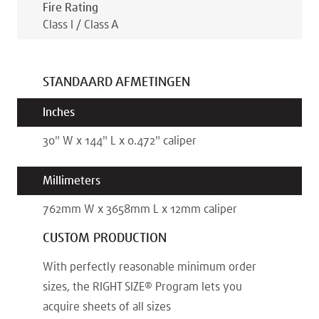
Fire Rating
Class I / Class A
STANDAARD AFMETINGEN
Inches
30
"
W x
144
"
L x
0.472
"
caliper
Millimeters
762
mm
W x
3658
mm
L x
12
mm
caliper
CUSTOM PRODUCTION
With perfectly reasonable minimum order
sizes, the RIGHT SIZE® Program lets you
acquire sheets of all sizes