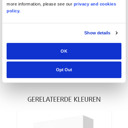
more information, please see our
privacy and cookies
policy.
AVONITE® 10 YEAR ADVANC3
Warranty
Show details
PT #
:
110-117
DATUM GEPUBLICEERD
:
OK
EN
Opt Out
GERELATEERDE KLEUREN