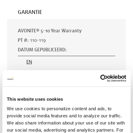
GARANTIE
AVONITE® 5-10 Year Warranty
PT #
:
110-119
DATUM GEPUBLICEERD
:
EN
AVONITE® 15 YEAR Warranty
This website uses cookies
PT #
:
110-118
We use cookies to personalize content and ads, to
DATUM GEPUBLICEERD
:
provide social media features and to analyze our traffic.
We also share information about your use of our site with
EN
our social media, advertising and analytics partners. For