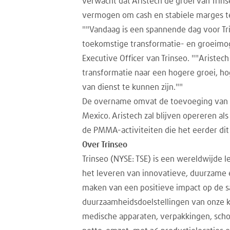
verwacht dat Aristech de groei van Trin
vermogen om cash en stabiele marges te 
""Vandaag is een spannende dag voor Tri
toekomstige transformatie- en groeimoge
Executive Officer van Trinseo. ""Aristech
transformatie naar een hogere groei, ho
van dienst te kunnen zijn.""
De overname omvat de toevoeging van o
Mexico. Aristech zal blijven opereren al
de PMMA-activiteiten die het eerder dit 
Over Trinseo
Trinseo (NYSE: TSE) is een wereldwijde 
het leveren van innovatieve, duurzame en
maken van een positieve impact op de
duurzaamheidsdoelstellingen van onze k
medische apparaten, verpakkingen, schoei