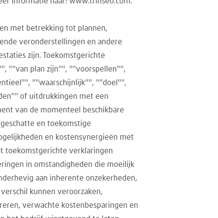
er informatie naar: www.trinseo.com.
gen met betrekking tot plannen,
ggende veronderstellingen en andere
estaties zijn. Toekomstgerichte
 ""van plan zijn"", ""voorspellen"",
tieel"", ""waarschijnlijk"", ""doel"",
den"" of uitdrukkingen met een
ement van de momenteel beschikbare
t geschatte en toekomstige
imogelijkheden en kostensynergieën met
t toekomstgerichte verklaringen
eringen in omstandigheden die moeilijk
onderhevig aan inherente onzekerheden,
k verschil kunnen veroorzaken,
greren, verwachte kostenbesparingen en