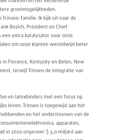
ieuwe markten en het verbeterde
otere groeimogelijkheden.
inseo-familie. Ik kijk uit naar de
ank Bozich, President en Chief
ls een extra katalysator voor onze
rialen om onze klanten wereldwijd beter
in Florence, Kentucky en Belen, New
ent, terwijl Trinseo de integratie van
ffen en latexbinders met een focus op
ks leven. Trinseo is toegewijd aan het
ghebbenden en het ondersteunen van de
 consumentenelektronica, apparaten,
ad in 2020 ongeveer $ 3,0 miljard aan