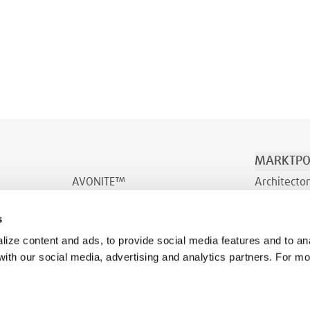
MARKTPO
AVONITE™
Architecto
AVONITE™ Flex
Vervoer & 
s
INDURO™
Welzijn
ize content and ads, to provide social media features and to ana
 with our social media, advertising and analytics partners. For m