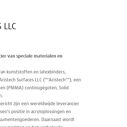
 LLC
ier van speciale materialen en
van kunststoffen en latexbinders,
istech Surfaces LLC (""Aristech""), een
ten (PMMA) continugegoten, Solid
n.
ericht zijn een wereldwijde leverancier
eo's positie in acryloplossingen en
consumentengoederen. Daarnaast wordt