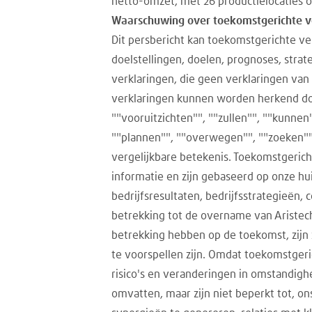
netto-omzet, met 26 productielocaties 
Waarschuwing over toekomstgerichte v
Dit persbericht kan toekomstgerichte ver
doelstellingen, doelen, prognoses, stra
verklaringen, die geen verklaringen van 
verklaringen kunnen worden herkend door
""vooruitzichten"", ""zullen"", ""kunnen"
""plannen"", ""overwegen"", ""zoeken""
vergelijkbare betekenis. Toekomstgeri
informatie en zijn gebaseerd op onze h
bedrijfsresultaten, bedrijfsstrategieën
betrekking tot de overname van Ariste
betrekking hebben op de toekomst, zijn
te voorspellen zijn. Omdat toekomstger
risico's en veranderingen in omstandighe
omvatten, maar zijn niet beperkt tot, 