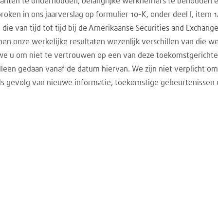
klanten te onderhouden, belangrijke werknemers te behouden en
oken in ons jaarverslag op formulier 10-K, onder deel I, item 1
die van tijd tot tijd bij de Amerikaanse Securities and Exchan
en onze werkelijke resultaten wezenlijk verschillen van die w
u om niet te vertrouwen op een van deze toekomstgerichte 
alleen gedaan vanaf de datum hiervan. We zijn niet verplicht o
 als gevolg van nieuwe informatie, toekomstige gebeurtenissen o