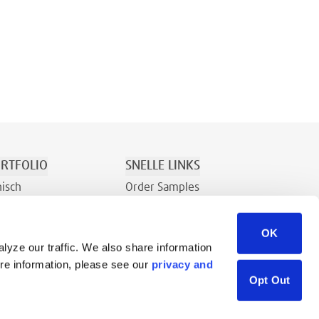
RTFOLIO
SNELLE LINKS
nisch
Order Samples
Recreatie
Over
OK
Contact
lyze our traffic. We also share information
Verkoopaanvraag
ore information, please see our
privacy and
Bronnenbibliotheek
Opt Out
Careers