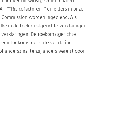
 het bedrijf winstgevend te laten
A - ""Risicofactoren"" en elders in onze
ge Commission worden ingediend. Als
elke in de toekomstgerichte verklaringen
verklaringen. De toekomstgerichte
m een toekomstgerichte verklaring
f anderszins, tenzij anders vereist door