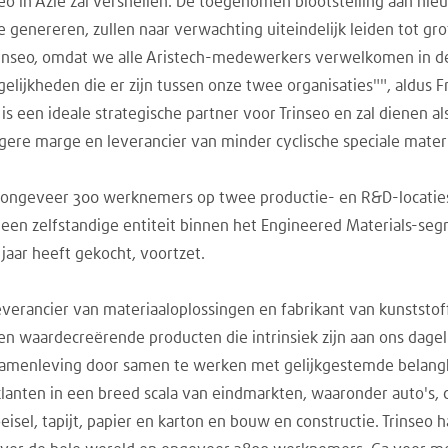
seo in Azië zal versnellen. De toegenomen blootstelling aan n
genereren, zullen naar verwachting uiteindelijk leiden tot gr
nseo, omdat we alle Aristech-medewerkers verwelkomen in de Tr
lijkheden die er zijn tussen onze twee organisaties"", aldus Fr
 is een ideale strategische partner voor Trinseo en zal dienen a
gere marge en leverancier van minder cyclische speciale mate
ngeveer 300 werknemers op twee productie- en R&D-locaties 
s een zelfstandige entiteit binnen het Engineered Materials-segm
jaar heeft gekocht, voortzet.
leverancier van materiaaloplossingen en fabrikant van kunststo
 waardecreërende producten die intrinsiek zijn aan ons dagelij
 samenleving door samen te werken met gelijkgestemde belan
lanten in een breed scala van eindmarkten, waaronder auto's,
sel, tapijt, papier en karton en bouw en constructie. Trinseo h