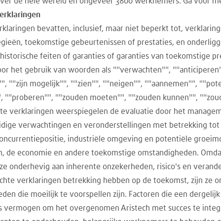
over de hele wereld en ongeveer 3800 werknemers. Ga voor me
erklaringen
klaringen bevatten, inclusief, maar niet beperkt tot, verklarin
tegieën, toekomstige gebeurtenissen of prestaties, en onderli
historische feiten of garanties of garanties van toekomstige pr
 het gebruik van woorden als ""verwachten"", ""anticiperen"",
", ""zijn mogelijk"", ""zien"", ""neigen"", ""aannemen"", ""poten
, ""proberen"", ""zouden moeten"", ""zouden kunnen"", ""zou
chte verklaringen weerspiegelen de evaluatie door het manag
uidige verwachtingen en veronderstellingen met betrekking to
, concurrentiepositie, industriële omgeving en potentiële groe
ch, de economie en andere toekomstige omstandigheden. Omda
 ze onderhevig aan inherente onzekerheden, risico's en verand
ichte verklaringen betrekking hebben op de toekomst, zijn ze 
den die moeilijk te voorspellen zijn. Factoren die een dergelij
ons vermogen om het overgenomen Aristech met succes te inte