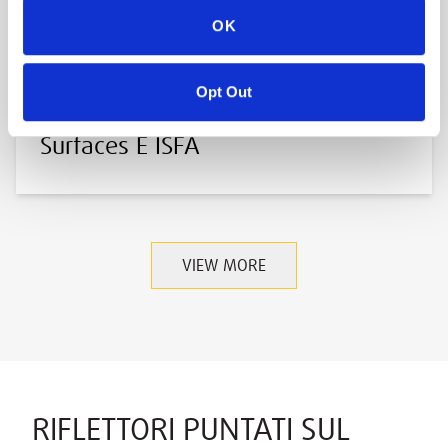
OK
agosto 2020
Collaborare Per 'Proteggere Il
Opt Out
Proprio Posto Di Lavoro' - Aristech
Surfaces E ISFA
VIEW MORE
RIFLETTORI PUNTATI SUL