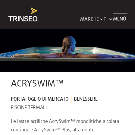
MENÙ
MARCHE
ACRYSWIM™
PORTAFOGLIO DI MERCATO
BENESSERE
PISCINE TERMALI
Le lastre acriliche AcrySwim™ monolitiche a colata
continua e AcrySwim™ Plus, altamente