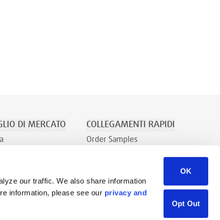
LIO DI MERCATO
COLLEGAMENTI RAPIDI
a
Order Samples
Ricreazione
Su Di Noi
OK
Contatti
lyze our traffic. We also share information
Richiesta di vendita
ore information, please see our
privacy and
Libreria di risorse
Opt Out
Careers