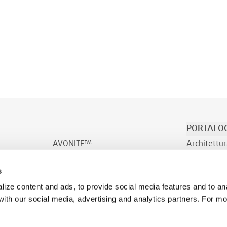
PORTAFOG
AVONITE™
Architettur
AVONITE™ Flex
Trasporto/
s
INDURO™
Benessere
ize content and ads, to provide social media features and to ana
 with our social media, advertising and analytics partners. For m