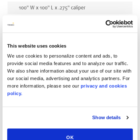
100
"
W x
100
"
L x
.275
"
caliper
100
"
W x
100
"
L x
.275
"
caliper
Millimetri
This website uses cookies
2540
mm
W x
2540
mm
L x
3.2
mm
caliper
We use cookies to personalize content and ads, to
2540
mm
W x
2540
mm
L x
7
mm
caliper
provide social media features and to analyze our traffic.
We also share information about your use of our site with
2286
mm
W x
2286
mm
L x
3.2
mm
caliper
our social media, advertising and analytics partners. For
more information, please see our
privacy and cookies
2286
mm
W x
2286
mm
L x
7
mm
caliper
policy.
2540
mm
W x
2540
mm
L x
7
mm
caliper
Show details
COLORI CORRELATI
OK