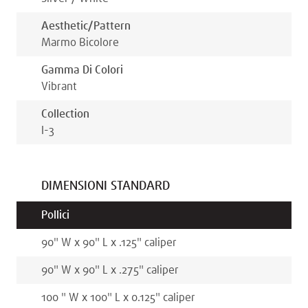
Aesthetic/pattern
Marmo Bicolore
Gamma Di Colori
Vibrant
Collection
I-3
DIMENSIONI STANDARD
Pollici
90
"
W x
90
"
L x
.125
"
caliper
90
"
W x
90
"
L x
.275
"
caliper
100
"
W x
100
"
L x
0.125
"
caliper