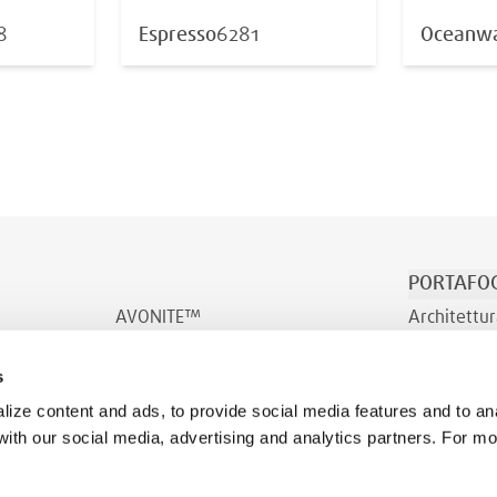
8
Espresso
6281
Oceanwa
PORTAFOG
AVONITE™
Architettur
AVONITE™ Flex
Trasporto/
s
INDURO™
Benessere
ize content and ads, to provide social media features and to ana
 with our social media, advertising and analytics partners. For m