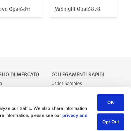
ve Opal
6811
Midnight Opal
6878
LIO DI MERCATO
COLLEGAMENTI RAPIDI
a
Order Samples
Ricreazione
Su Di Noi
OK
Contatti
lyze our traffic. We also share information
Richiesta di vendita
ore information, please see our
privacy and
Libreria di risorse
Opt Out
Careers