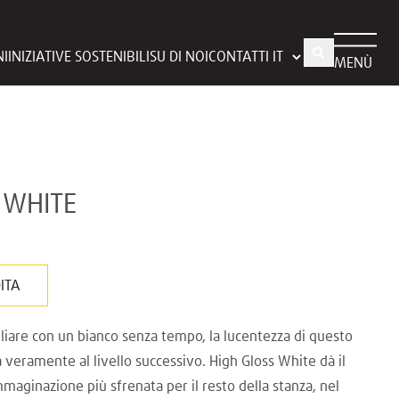
NI
INIZIATIVE SOSTENIBILI
SU DI NOI
CONTATTI
MENÙ
 WHITE
DITA
liare con un bianco senza tempo, la lucentezza di questo
a veramente al livello successivo. High Gloss White dà il
immaginazione più sfrenata per il resto della stanza, nel