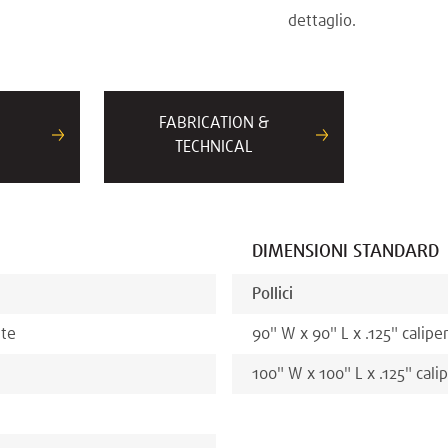
dettaglio.
FABRICATION &
TECHNICAL
DIMENSIONI STANDARD
Pollici
ite
90
"
W x
90
"
L x
.125
"
calipe
100
"
W x
100
"
L x
.125
"
cali