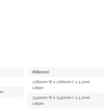
Millimetri
r
2286
mm
W x
2286
mm
L x
3.2
mm
caliper
per
2540
mm
W x
2540
mm
L x
3.2
mm
caliper