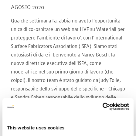
AGOSTO 2020
Qualche settimana fa, abbiamo avuto l'opportunità
unica di co-ospitare un webinar LIVE su 'Materiali per
proteggere l'ambiente di lavoro', con l'International
Surface Fabricators Association (ISFA). Siamo stati
entusiasti di dare il benvenuto a Nancy Busch, la
nuova direttrice esecutiva dell'ISFA, come
moderatrice nel suo primo giorno di lavoro (che
colpo!). Il nostro team è stato guidato da Judy Tolle,
responsabile dello sviluppo delle specifiche - Chicago
e Sandra Cohen responsabile dello sviluppo delle
specifiche - New York che hanno espresso la 'voce'
degli architetti e dei progettisti, e Tim Maiuri,
Commercial Business Manager, USA EAST, un punto
This website uses cookies
fermo nella comunità dei produttori. Con oltre 100