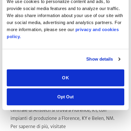
We use cookies to personalize content and ads, to
iscritti, la 'domanda' di soluzioni igieniche è più che
provide social media features and to analyze our traffic.
mai attuale e si è trattato di una grande opportunità
We also share information about your use of our site with
educativa che ha permesso un'immersione nelle
our social media, advertising and analytics partners. For
qualità intrinseche che contraddistinguono le nostre
more information, please see our
privacy and cookies
policy.
soluzioni superficiali.
A proposito di Aristech Surfaces LLC
Aristech Surfaces® produce e commercializza una
Show details
vasta gamma di materiali per superfici e design
attraverso i suoi marchi di punta, Aristech Acrylics®,
OK
Avonite Surfaces® e STUDIO Collection®. Aristech
fornisce soluzioni estetiche di qualità, convenienti e
di alto livello ricercate da OEM, architetti, designer e
Opt Out
produttori per le industrie di tutto il mondo. La sede
centrale di Aristech si trova a Florence, KY, con
impianti di produzione a Florence, KY e Belen, NM.
Per saperne di più, visitate