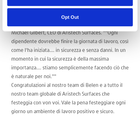
e a noi stessi. Abbiamo un'ottima squadra a Belen, e
non possiamo ripeterlo abbastanza.... LAVORARE IN
Opt Out
SICUREZZA fa parte della nostra cultura"", ha detto
Michael Gilbert, CEO di Aristech Surfaces. ""Ogni
dipendente dovrebbe finire la giornata di lavoro, così
come l'ha iniziata.... in sicurezza e senza danni. In un
momento in cui la sicurezza è della massima
importanza.... stiamo semplicemente facendo ciò che
è naturale per noi.""
Congratulazioni al nostro team di Belen e a tutto il
nostro team globale di Aristech Surfaces che
festeggia con von voi. Vale la pena festeggiare ogni
giorno un ambiente di lavoro positivo e sicuro.