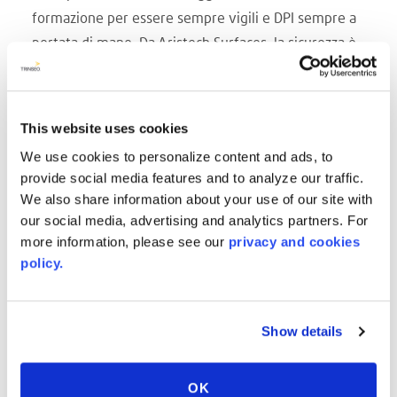
formazione per essere sempre vigili e DPI sempre a
portata di mano. Da Aristech Surfaces, la sicurezza è
davvero parte integrante del nostro lavoro.
Cominciamo ogni riunione con un messaggio sulla
sicurezza e ci basiamo sui nostri valori guida:
This website uses cookies
""Cerchiamo di fare sempre la cosa giusta"" e
We use cookies to personalize content and ads, to
""Siamo in costante miglioramento mentre ci
provide social media features and to analyze our traffic.
sforziamo di offrire il meglio in tutto ciò che
We also share information about your use of our site with
facciamo"". Come organizzazione, siamo sempre
our social media, advertising and analytics partners. For
more information, please see our
privacy and cookies
cauti ma anche pronti a festeggiare quando ce n'è
policy.
motivo. Il nostro stabilimento di Belen, NM, ha
superato i 6 anni senza incidenti registrabili e senza
perdite di tempo.
Show details
""In questo particolare momento, la sicurezza ci
accomuna tutti. Significa prendere misure
OK
precauzionali, stare all'erta, badare ai nostri colleghi