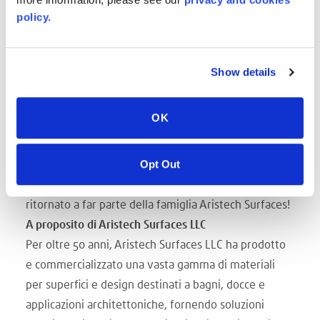
attività e sono entusiasta di tornare ad essere un
policy.
membro della squadra. È un momento molto
entusiasmante per Aristech e non vedo l'ora di
sostenere le nostre iniziative di crescita, sviluppare
Show details
innovazioni di prodotto e, cosa più importante,
collaborare e stringere partnership con i nostri clienti
OK
per fornire soluzioni innovative che superino le
aspettative"". Todd Whitney, Responsabile
Opt Out
commerciale – Acrilico.
Diamo il bentornato a Todd, in quanto membro
ritornato a far parte della famiglia Aristech Surfaces!
A proposito di Aristech Surfaces LLC
Per oltre 50 anni, Aristech Surfaces LLC ha prodotto
e commercializzato una vasta gamma di materiali
per superfici e design destinati a bagni, docce e
applicazioni architettoniche, fornendo soluzioni