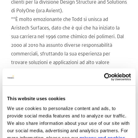
clienti per la divisione Design Structure and Solutions
di PolyOne (ora Avient).
""È molto emozionante che Todd si unisca ad
Aristech Surfaces, dato che è qui che ha iniziato la
sua carriera nel 1996 come chimico dei polimeri. Dal
2000 al 2010 ha assunto diverse responsabilità
commerciali, sfruttando la sua esperienza per
trovare soluzioni e applicazioni ad alto valore
aggiunto. Sarà una risorsa preziosa per il team"".
Peter Allread, Direttore Generale Commerciale
Americhe.
""Ho tenuto d'occhio Aristech Surfaces nel corso
This website uses cookies
degli anni. ""Ho tenuto d'occhio Aristech Surfaces nel
We use cookies to personalize content and ads, to
corso degli anni. I proprietari e il team dirigenziale di
provide social media features and to analyze our traffic.
We also share information about your use of our site with
Aristech hanno svolto un lavoro incredibile
our social media, advertising and analytics partners. For
costruendo una base su cui far crescere questa
more information, please see our
privacy and cookies