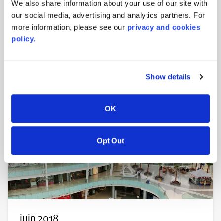
We also share information about your use of our site with
our social media, advertising and analytics partners. For
septembre 2018
more information, please see our
privacy and cookies
policy.
Knox Company - des locaux
professionnels transformés en une
démonstration de design
Show details
OK
Opt Out
juin 2018