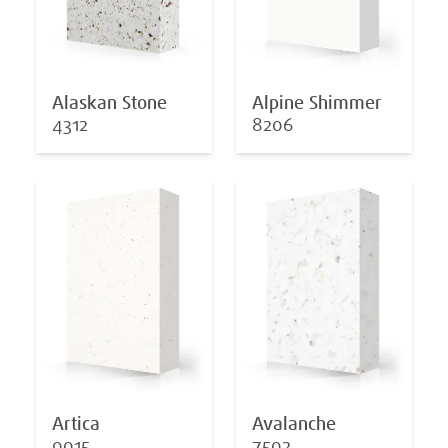
Alaskan Stone
Alpine Shimmer
4312
8206
Artica
Avalanche
9015
7502