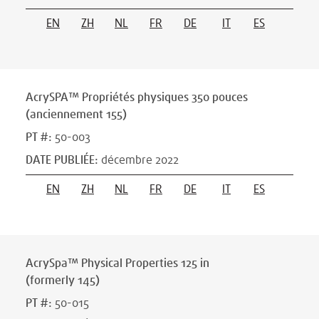
EN
ZH
NL
FR
DE
IT
ES
AcrySPA™ Propriétés physiques 350 pouces
(anciennement 155)
PT #
:
50-003
DATE PUBLIÉE
:
décembre 2022
EN
ZH
NL
FR
DE
IT
ES
AcrySpa™ Physical Properties 125 in
(formerly 145)
PT #
:
50-015