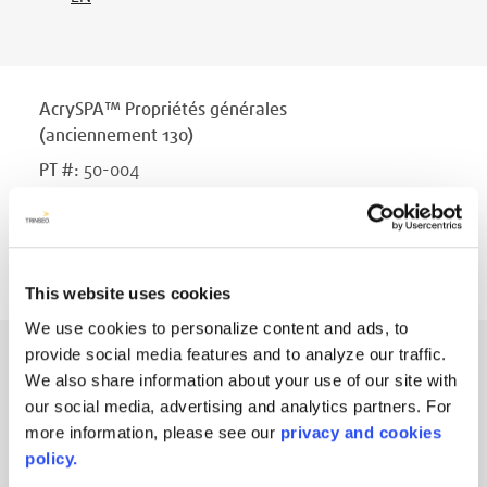
AcrySPA™ Propriétés générales
(anciennement 130)
PT #
:
50-004
DATE PUBLIÉE
:
décembre 2022
EN
This website uses cookies
We use cookies to personalize content and ads, to
provide social media features and to analyze our traffic.
AcrySPA™ Propriétés générales
We also share information about your use of our site with
(anciennement 156)
our social media, advertising and analytics partners. For
PT #
:
50-005
more information, please see our
privacy and cookies
policy.
DATE PUBLIÉE
:
décembre 2022