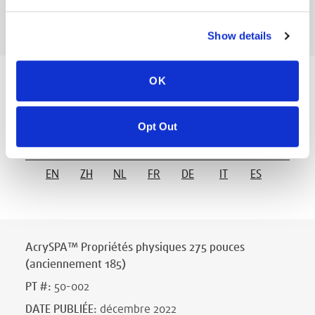
EN
ZH
NL
FR
DE
IT
ES
Show details
OK
AcrySPA™ Propriétés physiques 160 pouces
(anciennement 180)
PT #
:
50-001
Opt Out
DATE PUBLIÉE
:
décembre 2022
EN
ZH
NL
FR
DE
IT
ES
AcrySPA™ Propriétés physiques 275 pouces
(anciennement 185)
PT #
:
50-002
DATE PUBLIÉE
:
décembre 2022