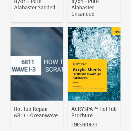
8701 - Pure
8701 - Pure
Alabaster Sanded
Alabaster
Unsanded
Hot Tub Repair –
ACRYSPA™ Hot Tub
6811 - Oceanwave
Brochure
EN
ES
FR
DE
ZH