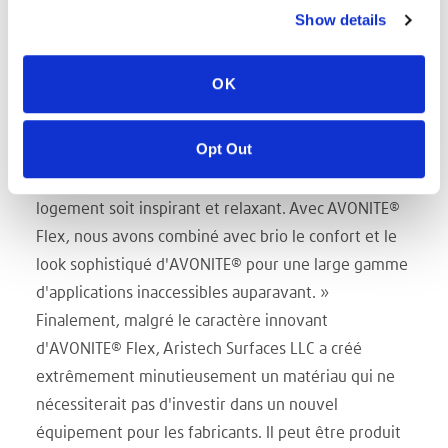
et la texture signature de la marque. À l'instar de
Show details
tous les matériaux AVONITE®, AVONITE® Flex peut
être laminé, usiné, gravé et même poinçonné. «
OK
L'idée », explique la directrice marketing du groupe,
« était de créer un produit répondant à la demande
Opt Out
principale de cocooning et de finitions haut de
gamme ; les clients veulent que le décor de leur
logement soit inspirant et relaxant. Avec AVONITE®
Flex, nous avons combiné avec brio le confort et le
look sophistiqué d'AVONITE® pour une large gamme
d'applications inaccessibles auparavant. »
Finalement, malgré le caractère innovant
d'AVONITE® Flex, Aristech Surfaces LLC a créé
extrêmement minutieusement un matériau qui ne
nécessiterait pas d'investir dans un nouvel
équipement pour les fabricants. Il peut être produit