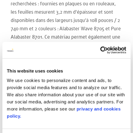
recherchées : fournies en plaques ou en rouleaux,
les feuilles mesurent 3,2 mm d'épaisseur et sont
disponibles dans des largeurs jusqu'à 108 pouces / 2
740 mm et 2 couleurs : Alabaster Wave 8705 et Pure
Alabaster 8701. Ce matériau permet également une
excellente thermoformabilité, et peut être formé
sur les angles les plus vifs et dans les recoins les plus
inaccessibles. Pour conclure, AVONITE® Flex est un
matériau léger, ce qui facilite sa manutention dans
This website uses cookies
l'atelier, durant le transport et l'installation. Sur la
We use cookies to personalize content and ads, to
base de son expérience avec des matériaux de
provide social media features and to analyze our traffic.
We also share information about your use of our site with
créateurs dans une large gamme de finitions,
our social media, advertising and analytics partners. For
Aristech Surfaces LLC a créé AVONITE® Flex avec une
more information, please see our
privacy and cookies
finition mate, douce et luxueuse. En tant qu'élément
policy.
de la ligne de produits AVONITE® , AVONITE® Flex
offre naturellement la célèbre sensation de douceur