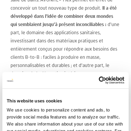
salle de bains. AVONITE® Flex permet en effet de
concevoir un tout nouveau type de produit.
Il a été
développé dans l'idée de combiner deux mondes
qui semblaient jusqu'à présent inconciliables :
d'une
part, le domaine des applications sanitaires,
investissant dans des matériaux pratiques et
entièrement conçus pour répondre aux besoins des
clients B-to-B : faciles à produire en masse,
personnalisables et durables ; et d'autre part, le
domaine de la décoration intérieure avec ses
matériaux sensuels — élégants, agréablement
chauds au toucher, offrant des caractéristiques de
conception illimitées destinées aux clients privés qui
This website uses cookies
cherchent à donner à leur maison un élément de
We use cookies to personalize content and ads, to
confort supplémentaire sans sacrifier le style.
provide social media features and to analyze our traffic.
AVONITE ® Flex offre une résistance supérieure aux
We also share information about your use of our site with
our social media, advertising and analytics partners. For