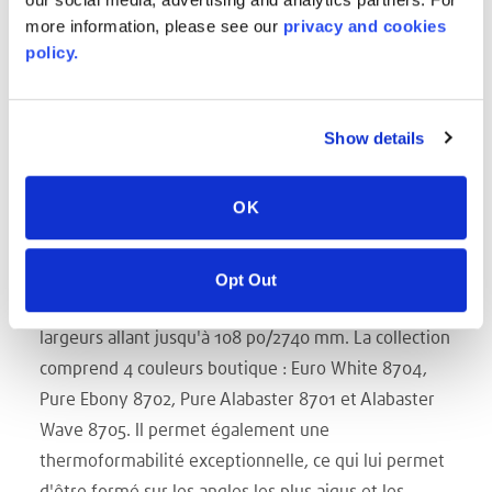
produits chimiques et aux taches,
ce qui lui permet
more information, please see our
privacy and cookies
de supporter les régimes de nettoyage intensifs
policy.
dans le domaine des applications commerciales. De
plus, sa surface non poreuse et bactériostatique
limite la croissance des micro-organismes, ce qui en
Show details
fait un matériau parfaitement hygiénique.
AVONITE® Flex est une nouvelle formulation de
OK
surface solide offrant toutes les propriétés
fonctionnelles les plus recherchées.
Fournie en
feuilles ou en rouleaux, la feuille est disponible en
Opt Out
étriers de 3,2/4,0/5,0 mm et est disponible dans des
largeurs allant jusqu'à 108 po/2740 mm. La collection
comprend 4 couleurs boutique : Euro White 8704,
Pure Ebony 8702, Pure Alabaster 8701 et Alabaster
Wave 8705. Il permet également une
thermoformabilité exceptionnelle, ce qui lui permet