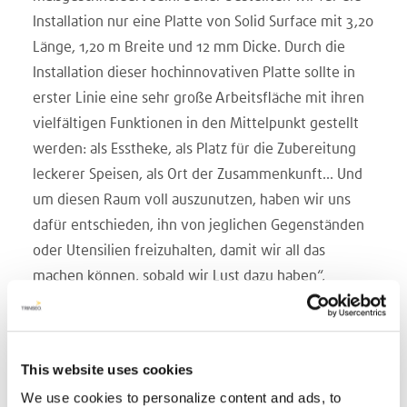
Installation nur eine Platte von Solid Surface mit 3,20
Länge, 1,20 m Breite und 12 mm Dicke. Durch die
Installation dieser hochinnovativen Platte sollte in
erster Linie eine sehr große Arbeitsfläche mit ihren
vielfältigen Funktionen in den Mittelpunkt gestellt
werden: als Esstheke, als Platz für die Zubereitung
leckerer Speisen, als Ort der Zusammenkunft... Und
um diesen Raum voll auszunutzen, haben wir uns
dafür entschieden, ihn von jeglichen Gegenständen
oder Utensilien freizuhalten, damit wir all das
machen können, sobald wir Lust dazu haben“,
erläutert Laura begeistert.
Jede Schublade hat eine bestimmte Funktion und ist
mit maßgeschneiderten Blenden von AVONITE®
This website uses cookies
beschichtet. Denn Solid Surface besitzt dieselben
We use cookies to personalize content and ads, to
Eigenschaften wie Holz und kann sogar mit