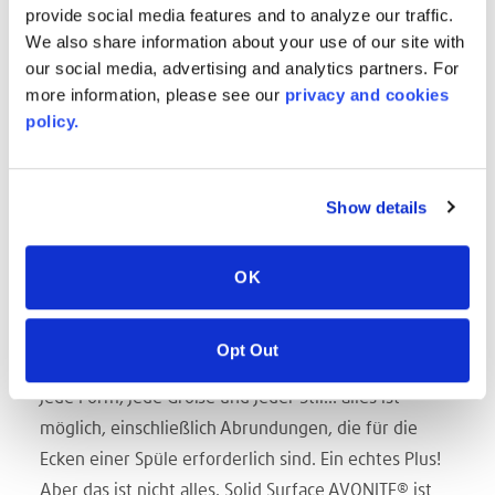
provide social media features and to analyze our traffic.
Holzwerkzeugen zugeschnitten werden.
We also share information about your use of our site with
Als die Familie eine Spüle suchte, sollte diese sehr
our social media, advertising and analytics partners. For
groß, ziemlich tief und an ihre Bedürfnisse
more information, please see our
privacy and cookies
angepasst sein, aber die Suche danach verlief
policy.
erfolglos. So kamen Laura und ihr Mann auf die Idee,
wieder Solid Surface zu nehmen. Die vielen
Show details
Eigenschaften dieses flexiblen und innovativen
Materials machen es zu einem überraschenden
Produkt, das sich als perfekt für die Gestaltung der
OK
Spüle gemäß ihren Anforderungen erwies.
Eine der besonderen Eigenschaften von Solid
Opt Out
Surface besteht darin, dass es thermoformbar ist.
Jede Form, jede Größe und jeder Stil... alles ist
möglich, einschließlich Abrundungen, die für die
Ecken einer Spüle erforderlich sind. Ein echtes Plus!
Aber das ist nicht alles. Solid Surface AVONITE® ist