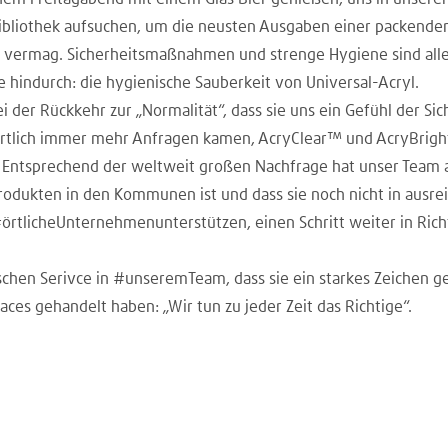
ibliothek aufsuchen, um die neusten Ausgaben einer packenden
ng vermag. Sicherheitsmaßnahmen und strenge Hygiene sind all
ie hindurch: die hygienische Sauberkeit von Universal-Acryl.
i der Rückkehr zur „Normalität“, dass sie uns ein Gefühl der Sic
 örtlich immer mehr Anfragen kamen, AcryClear™ und AcryBrig
t. Entsprechend der weltweit großen Nachfrage hat unser Team a
Produkten in den Kommunen ist und dass sie noch nicht in au
örtlicheUnternehmenunterstützen, einen Schritt weiter in Ri
schen Serivce in #unseremTeam, dass sie ein starkes Zeichen g
aces gehandelt haben: „Wir tun zu jeder Zeit das Richtige“.