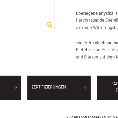
Überlegene physikali
Hervorragende Chemika
extreme Witterungsbe
100 % Acrylgebundene
Bietet zu 100 % acryl
und Stärken auf dem M
FA
ZERTIFIZIERUNGEN
T