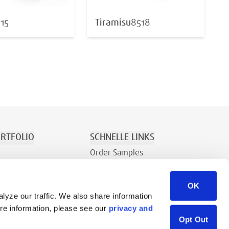
15
Tiramisu
8518
RTFOLIO
SCHNELLE LINKS
r
Order Samples
Erholung
Über Uns
OK
den
Kontakt
lyze our traffic. We also share information
Vertriebsanfrage
ore information, please see our
privacy and
Ressourcenbibliothek
Opt Out