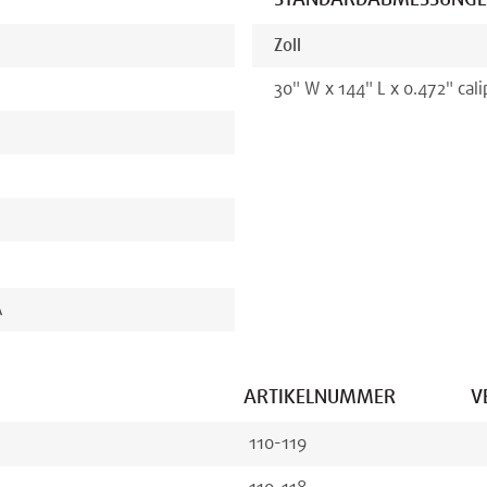
STANDARDABMESSUNG
Zoll
30
"
W x
144
"
L x
0.472
"
cali
A
ARTIKELNUMMER
V
110-119