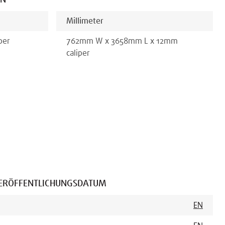
EN
Millimeter
per
762
mm
W x
3658
mm
L x
12
mm
caliper
ERÖFFENTLICHUNGSDATUM
EN