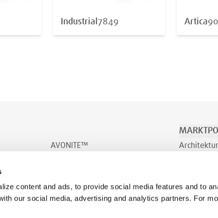
Industrial
7849
Artica
90
MARKTPO
AVONITE™
Architektu
AVONITE™ Flex
Transport/
s
INDURO™
Wohlbefin
ize content and ads, to provide social media features and to ana
 with our social media, advertising and analytics partners. For m