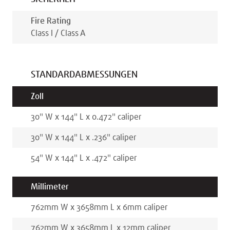
Fire Rating
Class I / Class A
STANDARDABMESSUNGEN
Zoll
30
"
W x
144
"
L x
0.472
"
caliper
30
"
W x
144
"
L x
.236
"
caliper
54
"
W x
144
"
L x
.472
"
caliper
Millimeter
762
mm
W x
3658
mm
L x
6
mm
caliper
762
mm
W x
3658
mm
L x
12
mm
caliper