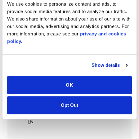
We use cookies to personalize content and ads, to
provide social media features and to analyze our traffic.
AVONITE® 15 YEAR Warranty
We also share information about your use of our site with
our social media, advertising and analytics partners. For
PT #
:
110-118
more information, please see our
privacy and cookies
VERÖFFENTLICHUNGSDATUM
:
policy.
EN
Show details
AVONITE® 10 YEAR ADVANC3
OK
Warranty
PT #
:
110-117
Opt Out
VERÖFFENTLICHUNGSDATUM
:
EN