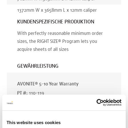
1372
mm
W x
3658
mm
L x
12
mm
caliper
KUNDENSPEZIFISCHE PRODUKTION
With perfectly reasonable minimum order
sizes, the RIGHT SIZE® Program lets you
acquire sheets of all sizes
GEWÄHRLEISTUNG
AVONITE® 5-10 Year Warranty
PT #
:
110-119
VERÖFFENTLICHUNGSDATUM
:
EN
This website uses cookies