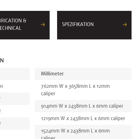
BRICATION &
SPEZIFIKATION
ECHNICAL
EN
Millimeter
er
762
mm
W x
3658
mm
L x
12
mm
caliper
r
914
mm
W x
2438
mm
L x
6
mm
caliper
r
1219
mm
W x
2438
mm
L x
6
mm
caliper
r
1524
mm
W x
2438
mm
L x
6
mm
caliper