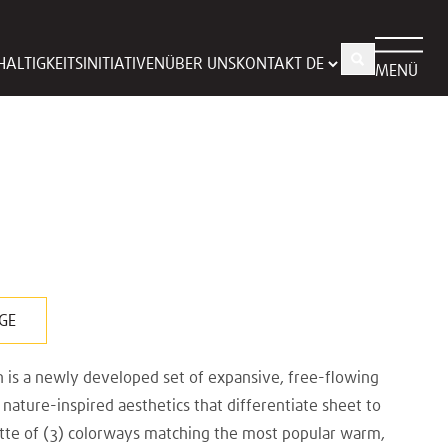
ALTIGKEITSINITIATIVEN
ÜBER UNS
KONTAKT
MENÜ
GE
n is a newly developed set of expansive, free-flowing
nature-inspired aesthetics that differentiate sheet to
ette of (3) colorways matching the most popular warm,