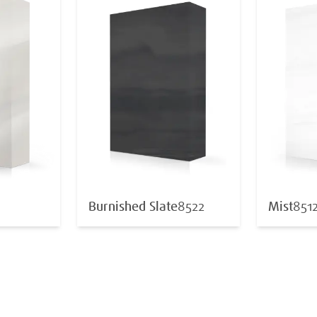
Burnished Slate
8522
Mist
851