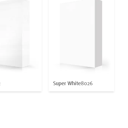
2
Super White
8026