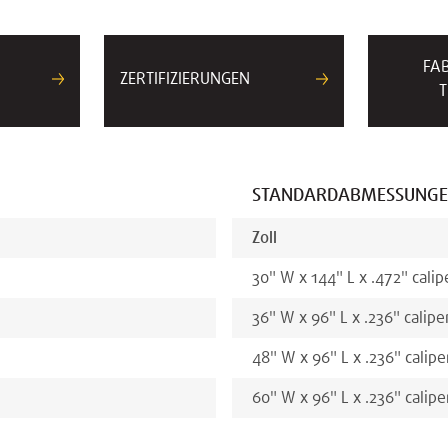
FA
ZERTIFIZIERUNGEN
T
STANDARDABMESSUNG
Zoll
30
"
W x
144
"
L x
.472
"
calip
36
"
W x
96
"
L x
.236
"
calipe
48
"
W x
96
"
L x
.236
"
calipe
60
"
W x
96
"
L x
.236
"
calipe