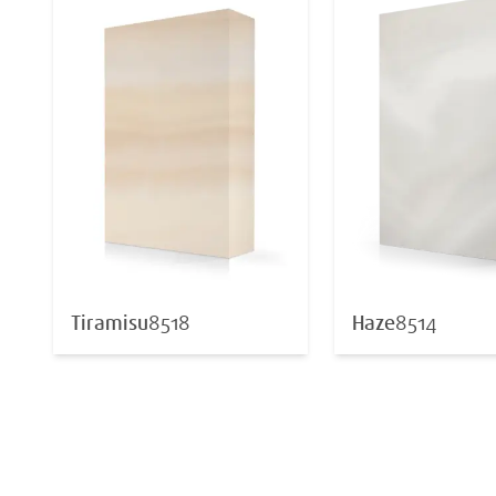
Tiramisu
8518
Haze
8514