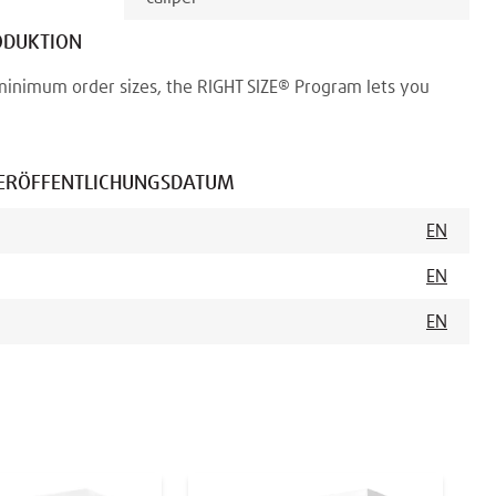
ODUKTION
minimum order sizes, the RIGHT SIZE® Program lets you
ERÖFFENTLICHUNGSDATUM
EN
EN
EN