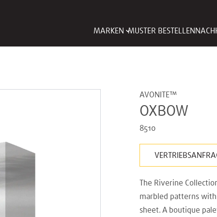
MARKEN
MUSTER BESTELLEN
NACHH
AVONITE™
OXBOW
8510
VERTRIEBSANFRA
The Riverine Collectio
marbled patterns with 
sheet. A boutique pal