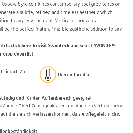
s. Oxbow 8510 combines contemporary cool grey tones on
nerate a subtle, refined and timeless aesthetic which
ition to any environment. Vertical or horizontal
ll be the perfect 'natural' marble aesthetic addition to any
atch,
click here to visit SeamLock
and select AVONITE
™
 drop down list.
d Einfach Zu
Thermoformbar
ständig und für den Außenbereich geeignet
tändige Oberflächenqualitäten, die von den Verbrauchern
uf die sie sich verlassen können, da sie pflegeleicht sind.
lienbeständigkeit