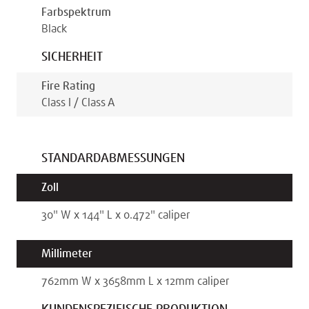
Farbspektrum
Black
SICHERHEIT
Fire Rating
Class I / Class A
STANDARDABMESSUNGEN
Zoll
30
"
W x
144
"
L x
0.472
"
caliper
Millimeter
762
mm
W x
3658
mm
L x
12
mm
caliper