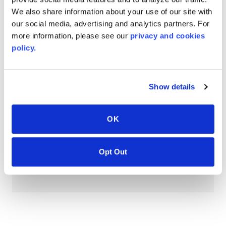
PT #
:
110-118
We also share information about your use of our site with
VERÖFFENTLICHUNGSDATUM
:
our social media, advertising and analytics partners. For
more information, please see our
privacy and cookies
EN
policy.
Show details
AVONITE® 10 YEAR ADVANC3
Warranty
OK
PT #
:
110-117
VERÖFFENTLICHUNGSDATUM
:
Opt Out
EN