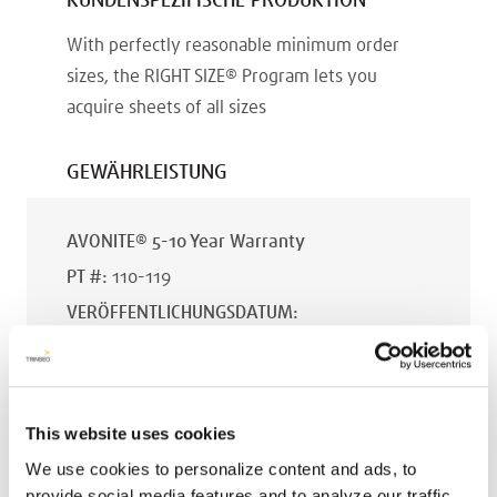
KUNDENSPEZIFISCHE PRODUKTION
With perfectly reasonable minimum order
sizes, the RIGHT SIZE® Program lets you
acquire sheets of all sizes
GEWÄHRLEISTUNG
AVONITE® 5-10 Year Warranty
PT #
:
110-119
VERÖFFENTLICHUNGSDATUM
:
EN
This website uses cookies
We use cookies to personalize content and ads, to
AVONITE® 15 YEAR Warranty
provide social media features and to analyze our traffic.