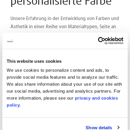
personalisierte Farbe
Unsere Erfahrung in der Entwicklung von Farben und
Ästhetik in einer Reihe von Materialtypen, Seite an
Seite mit unseren Kunden, hat sich für beide Seiten
immer wieder als partnerschaftliches und
fruchtbares Unterfangen erwiesen. Unser F&E-
Farblabor kann auf über 100 Jahre gebündelte
This website uses cookies
Fachkompetenz zurückgreifen. Kommen Sie mit
We use cookies to personalize content and ads, to
Ihren Schwierigkeiten, die besonderen
provide social media features and to analyze our traffic.
Anforderungen Ihrer Kunden zu erfüllen, einfach zu
We also share information about your use of our site with
our social media, advertising and analytics partners. For
uns, wir finden eine Lösung.
more information, please see our
privacy and cookies
Wenden Sie sich an Ihren Regional Manager für
policy.
weitere Informationen zu diesem Programm und
möglicherweise geltenden Mindestbestellmengen.
Die Expertise unseres Farblabors im Personalized
Show details