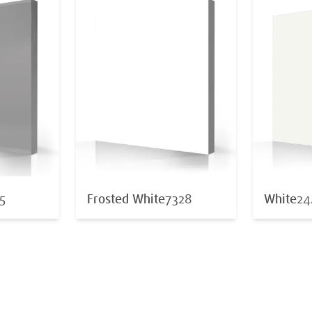
5
Frosted White
7328
White
24