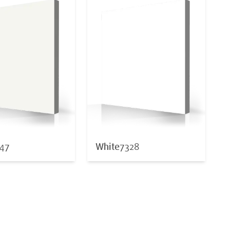
47
White
7328