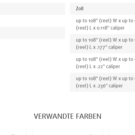
Zoll
up to 108
"
(reel)
W x
up to
(reel)
L x
0.118
"
caliper
up to 108
"
(reel)
W x
up to
(reel)
L x
.177
"
caliper
up to 108
"
(reel)
W x
up to
(reel)
L x
.22
"
caliper
up to 108
"
(reel)
W x
up to
(reel)
L x
.236
"
caliper
VERWANDTE FARBEN