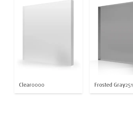
Clear
0000
Frosted Gray
251