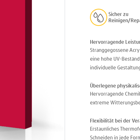
Sicher zu
Reinigen/Rep
Hervorragende Leistu
Stranggegossene Acryl
eine hohe UV-Beständig
individuelle Gestaltun
Überlegene physikali
Hervorragende Chemika
extreme Witterungsbe
Flexibilität bei der Ve
Erstaunliches Thermo
Schneiden in jede For