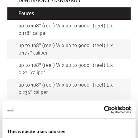
DIMENSIONS STANDARDS
Pouces
up to 108
"
(reel)
W x
up to 9000
"
(reel)
L x
0.118
"
caliper
up to 108
"
(reel)
W x
up to 9000
"
(reel)
L x
0.177
"
caliper
up to 108
"
(reel)
W x
up to 9000
"
(reel)
L x
0.22
"
caliper
up to 108
"
(reel)
W x
up to 9000
"
(reel)
L x
0.236
"
caliper
Millimètres
up to 2743
mm
(reel)
W x
up to 226000
mm
(reel)
L x
3
mm
caliper
This website uses cookies