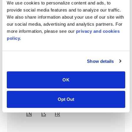
We use cookies to personalize content and ads, to
up to 2743
mm
(reel)
W x
up to 226000
mm
provide social media features and to analyze our traffic.
(reel)
L x
4.5
mm
caliper
We also share information about your use of our site with
up to 2743
mm
(reel)
W x
up to 226000
mm
our social media, advertising and analytics partners. For
(reel)
L x
5.5
mm
caliper
more information, please see our
privacy and cookies
policy.
up to 2743
mm
(reel)
W x
up to 226000
mm
(reel)
L x
6
mm
caliper
Show details
GARANTIE
OK
AcrySTEEL® 10 Year Limited Warranty
PT #
:
220-114
Opt Out
DATE PUBLIÉE
:
EN
ES
FR