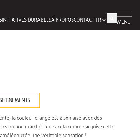
S
INITIATIVES DURABLES
À PROPOS
CONTACT
MENU
SEIGNEMENTS
ente, la couleur orange est à son aise avec des
hics ou bon marché. Tenez cela comme acquis : cette
améléon crée une véritable sensation !