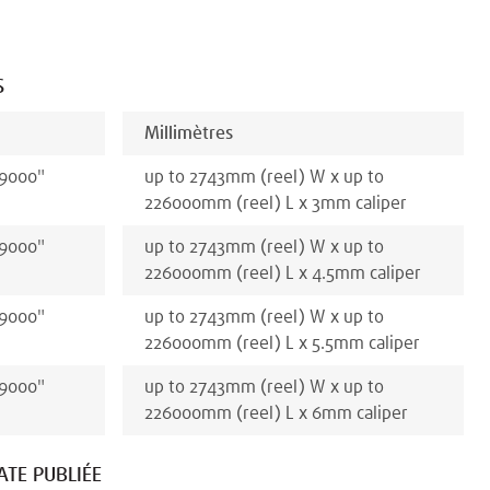
S
Millimètres
 9000
"
up to 2743
mm
(reel)
W x
up to
226000
mm
(reel)
L x
3
mm
caliper
 9000
"
up to 2743
mm
(reel)
W x
up to
226000
mm
(reel)
L x
4.5
mm
caliper
 9000
"
up to 2743
mm
(reel)
W x
up to
226000
mm
(reel)
L x
5.5
mm
caliper
 9000
"
up to 2743
mm
(reel)
W x
up to
226000
mm
(reel)
L x
6
mm
caliper
ATE PUBLIÉE