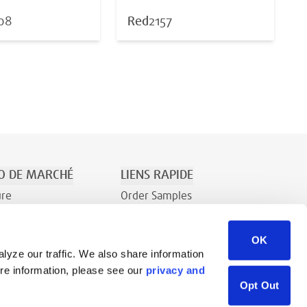
08
Red
2157
O DE MARCHÉ
LIENS RAPIDE
ure
Order Samples
t le Divertissement
À Propos
OK
Contact
lyze our traffic. We also share information
Demande de renseignements
ore information, please see our
privacy and
Bibliothèque de ressources
Opt Out
Careers