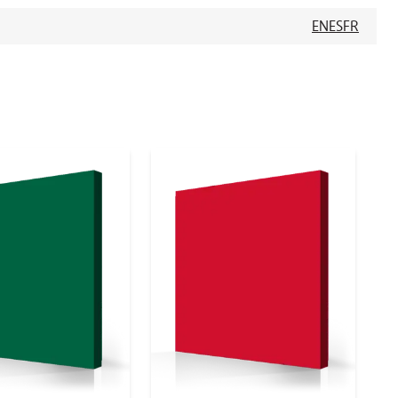
EN
ES
FR