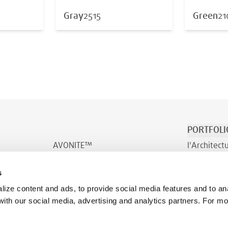
Gray
2515
Green
21
PORTFOLI
AVONITE™
l'Architect
AVONITE™ Flex
Transport e
s
INDURO™
Bien-être
ize content and ads, to provide social media features and to ana
 with our social media, advertising and analytics partners. For m